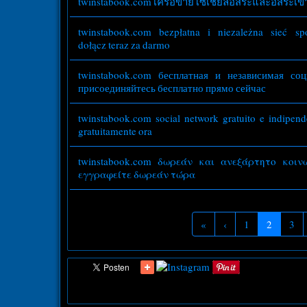
twinstabook.com เครือข่ายโซเชียลอิสระและอิสระเข้า
twinstabook.com bezpłatna i niezależna sieć sp
dołącz teraz za darmo
twinstabook.com бесплатная и независимая соц
присоединяйтесь бесплатно прямо сейчас
twinstabook.com social network gratuito e indipende
gratuitamente ora
twinstabook.com δωρεάν και ανεξάρτητο κοιν
εγγραφείτε δωρεάν τώρα
«
‹
1
2
3