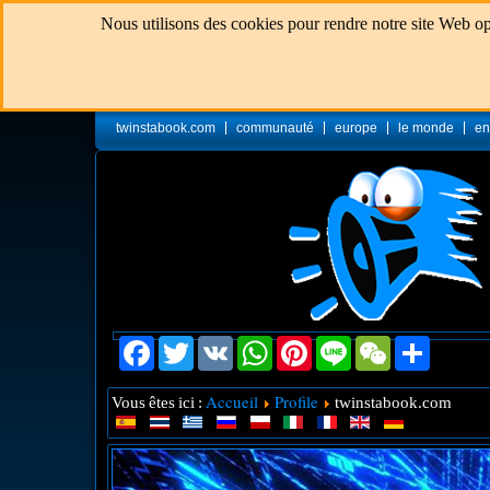
Nous utilisons des cookies pour rendre notre site Web opt
twinstabook.com
communauté
europe
le monde
en
Facebook
Twitter
VK
WhatsApp
Pinterest
Line
WeChat
Share
Accueil
Profile
Vous êtes ici :
twinstabook.com