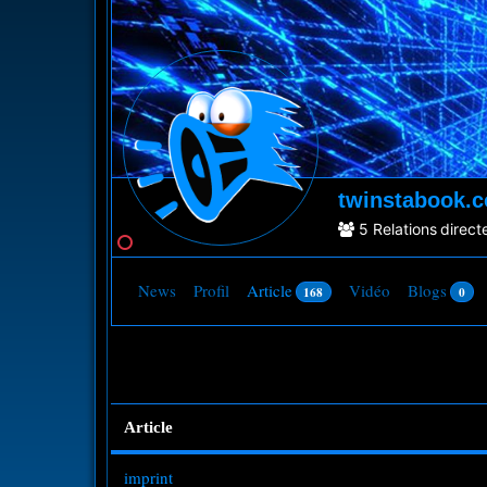
twinstabook.
5
Relations direct
News
Profil
Article
Vidéo
Blogs
168
0
Article
imprint