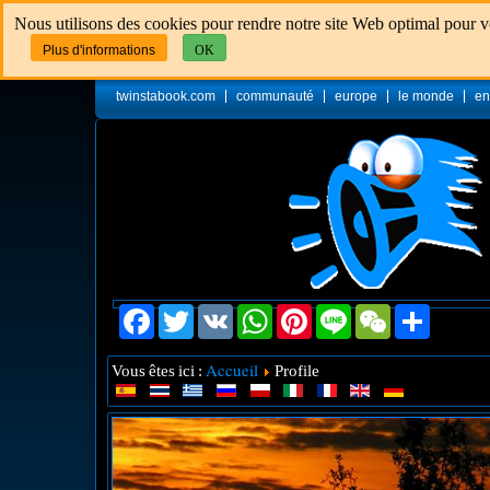
Nous utilisons des cookies pour rendre notre site Web optimal pour vou
Plus d'informations
OK
twinstabook.com
communauté
europe
le monde
en
Facebook
Twitter
VK
WhatsApp
Pinterest
Line
WeChat
Share
Accueil
Vous êtes ici :
Profile