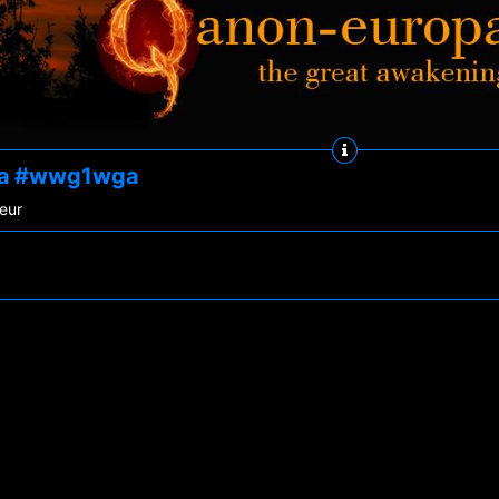
pa #wwg1wga
teur