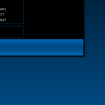
19401
477
23647