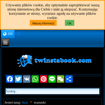
Używamy plików cookie, aby optymalnie zaprojektować naszą
stronę internetową dla Ciebie i stale ją ulepszać. Kontynuując
korzystanie ze strony, wyrażasz zgodę na używanie plików
cookie.
Więcej informacji
OK
209
Facebook
Twitter
VK
WhatsApp
Pinterest
Line
WeChat
Share
Start
Jesteś tutaj:
warunki