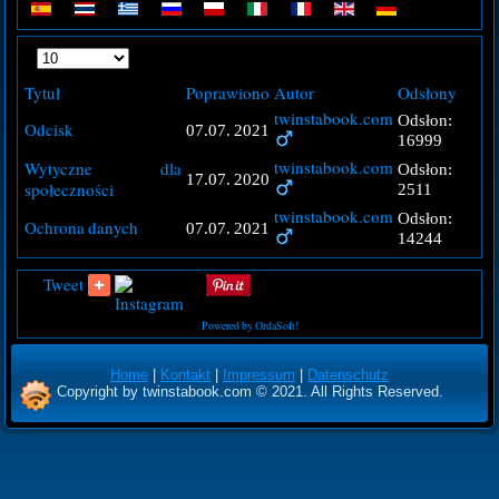
Pokaż
#
Tytuł
Poprawiono
Autor
Odsłony
twinstabook.com
Odsłon:
Odcisk
07.07. 2021
16999
twinstabook.com
Wytyczne dla
Odsłon:
17.07. 2020
społeczności
2511
twinstabook.com
Odsłon:
Ochrona danych
07.07. 2021
14244
Tweet
Powered by OrdaSoft!
Home
|
Kontakt
|
Impressum
|
Datenschutz
Copyright by twinstabook.com © 2021. All Rights Reserved.