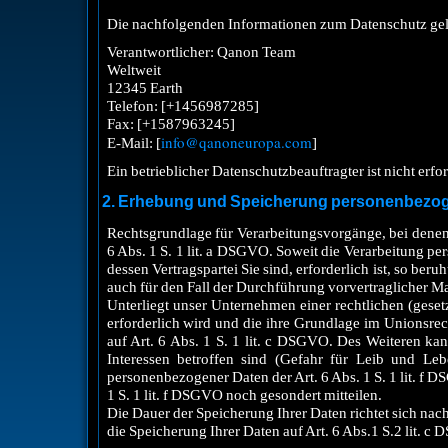
Die nachfolgenden Informationen zum Datenschutz gelt
Verantwortlicher: Qanon Team
Weltweit
12345 Earth
Telefon: [+1456987285]
Fax: [+1587963245]
info@qanoneuropa.com
E-Mail: [
]
Ein betrieblicher Datenschutzbeauftragter ist nicht erfor
2
. Erhebung und Speicherung personenbezog
Rechtsgrundlage für Verarbeitungsvorgänge, bei denen 
6 Abs. 1 S. 1 lit. a DSGVO. Soweit die Verarbeitung p
dessen Vertragspartei Sie sind, erforderlich ist, so ber
auch für den Fall der Durchführung vorvertraglicher 
Unterliegt unser Unternehmen einer rechtlichen (gese
erforderlich wird und die ihre Grundlage im Unionsrech
auf Art. 6 Abs. 1 S. 1 lit. c DSGVO. Des Weiteren ka
Interessen betroffen sind (Gefahr für Leib und Le
personenbezogener Daten der Art. 6 Abs. 1 S. 1 lit. f D
1 S. 1 lit. f DSGVO noch gesondert mitteilen.
Die Dauer der Speicherung Ihrer Daten richtet sich nac
die Speicherung Ihrer Daten auf Art. 6 Abs.1 S.2 lit. c