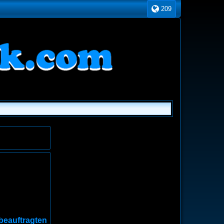
209
beauftragten