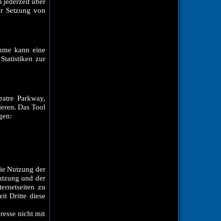
 jederzeit über
er Setzung von
ahme kann eine
tatistiken zur
eatre Parkway,
ieren. Das Tool
gen:
ie Nutzung der
utzung und der
ernetseiten zu
it Dritte diese
resse nicht mit