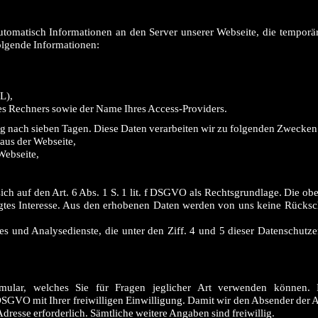
utomatisch Informationen an den Server unserer Webseite, die temporär
folgende Informationen:
L),
es Rechners sowie der Name Ihres Access-Providers.
g nach sieben Tagen. Diese Daten verarbeiten wir zu folgenden Zwecken
aus der Webseite,
Webseite,
h auf den Art. 6 Abs. 1 S. 1 lit. f DSGVO als Rechtsgrundlage. Die obe
tes Interesse. Aus den erhobenen Daten werden von uns keine Rücksch
s und Analysedienste, die unter den Ziff. 4 und 5 dieser Datenschutz
rmular, welches Sie für Fragen jeglicher Art verwenden können. 
 a DSGVO mit Ihrer freiwilligen Einwilligung. Damit wir den Absender der
dresse erforderlich. Sämtliche weitere Angaben sind freiwillig.