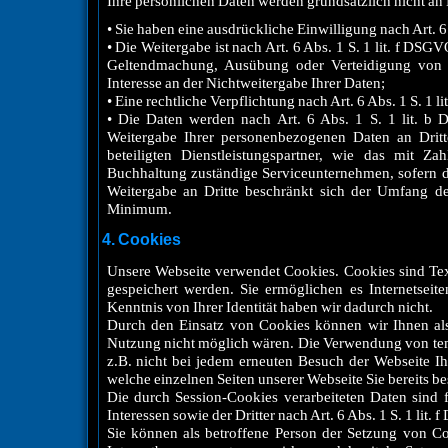
Ihre persönlichen Daten werden grundsätzlich nicht an Dr
• Sie haben eine ausdrückliche Einwilligung nach Art. 6
• Die Weitergabe ist nach Art. 6 Abs. 1 S. 1 lit. f DSG
Geltendmachung, Ausübung oder Verteidigung von R
Interesse an der Nichtweitergabe Ihrer Daten;
• Eine rechtliche Verpflichtung nach Art. 6 Abs. 1 S. 1 l
• Die Daten werden nach Art. 6 Abs. 1 S. 1 lit. b 
Weitergabe Ihrer personenbezogenen Daten an Dritt
beteiligten Dienstleistungspartner, wie das mit Za
Buchhaltung zuständige Serviceunternehmen, sofern di
Weitergabe an Dritte beschränkt sich der Umfang d
Minimum.
4. Cookies
Unsere Webseite verwendet Cookies. Cookies sind Tex
gespeichert werden. Sie ermöglichen es Internetseit
Kenntnis von Ihrer Identität haben wir dadurch nicht.
Durch den Einsatz von Cookies können wir Ihnen als 
Nutzung nicht möglich wären. Die Verwendung von temp
z.B. nicht bei jedem erneuten Besuch der Webseite 
welche einzelnen Seiten unserer Webseite Sie bereits b
Die durch Session-Cookies verarbeiteten Daten sind 
Interessen sowie der Dritter nach Art. 6 Abs. 1 S. 1 lit.
Sie können als betroffene Person der Setzung von Coo