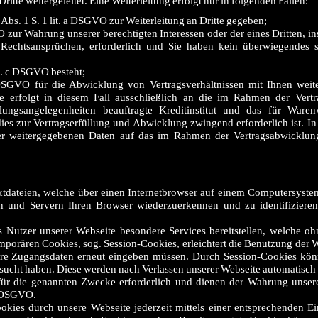
itte weitergeleitet. Eine Weiterleitung erfolgt nur in folgenden Fällen:
 Abs. 1 S. 1 lit. a DSGVO zur Weiterleitung an Dritte gegeben;
VO zur Wahrung unserer berechtigten Interessen oder der eines Dritten, i
echtsansprüchen, erforderlich und Sie haben kein überwiegendes s
it. c DSGVO besteht;
DSGVO für die Abwicklung von Vertragsverhältnissen mit Ihnen weiter
e erfolgt in diesem Fall ausschließlich an die im Rahmen der Vert
hlungsangelegenheiten beauftragte Kreditinstitut und das für Waren
es zur Vertragserfüllung und Abwicklung zwingend erforderlich ist. In
er weitergegebenen Daten auf das im Rahmen der Vertragsabwicklung
tdateien, welche über einen Internetbrowser auf einem Computersyste
en und Servern Ihren Browser wiederzuerkennen und zu identifizieren
Nutzer unserer Webseite besondere Services bereitstellen, welche oh
orären Cookies, sog. Session-Cookies, erleichtert die Benutzung der W
Ihre Zugangsdaten erneut eingeben müssen. Durch Session-Cookies kön
esucht haben. Diese werden nach Verlassen unserer Webseite automatisch 
für die genannten Zwecke erforderlich und dienen der Wahrung unsere
 f DSGVO.
kies durch unsere Webseite jederzeit mittels einer entsprechenden Ei