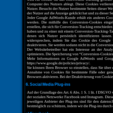
Computer des Nutzers ablegt. Diese Cookies verlieren
Nutzer. Besucht der Nutzer bestimmte Seiten dieser We
der Nutzer auf die Anzeige geklickt hat und zu dieser Se
Jeder Google AdWords-Kunde erhält ein anderes Coo
werden. Die mithilfe des Conversion-Cookies einge
erstellen, die sich für Conversion-Tracking entschiede
haben und zu einer mit einem Conversion-Tracking-Tag 
denen sich Nutzer persönlich identifizieren lass
widersprechen, indem Sie das Cookie des Google Co
deaktivieren. Sie werden sodann nicht in die Conversi
Der Websitebetreiber hat ein Interesse an der Ana
optimieren. Die Speicherung von “Conversion-Cookies” 
Mehr Informationen zu Google AdWords und Googl
https://www.google.de/policies/privacy/.
Sie können Ihren Browser so einstellen, dass Sie über
Annahme von Cookies für bestimmte Fälle oder gene
Browsers aktivieren. Bei der Deaktivierung von Cookies
6. Social Media Plug-ins
Auf der Grundlage des Art. 6 Abs. 1 S. 1 lit. f DSGVO
der sozialen Netzwerke Facebook und Instagram. Diese
jeweiligen Anbieter der Plug-ins sind für den daten
bestmöglich zu schützen, indem wir die Plug-ins durch