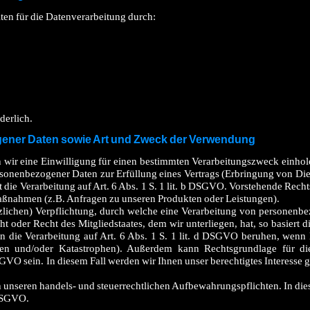
en für die Datenverarbeitung durch:
derlich.
ener Daten sowie Art und Zweck der Verwendung
wir eine Einwilligung für einen bestimmten Verarbeitungszweck einholen,
ersonenbezogener Daten zur Erfüllung eines Vertrags (Erbringung von Die
uht die Verarbeitung auf Art. 6 Abs. 1 S. 1 lit. b DSGVO. Vorstehende Rech
Maßnahmen (z.B. Anfragen zu unseren Produkten oder Leistungen).
tzlichen) Verpflichtung, durch welche eine Verarbeitung von personen
t oder Recht des Mitgliedstaates, dem wir unterliegen, hat, so basiert d
nn die Verarbeitung auf Art. 6 Abs. 1 S. 1 lit. d DSGVO beruhen, wenn
ben und/oder Katastrophen). Außerdem kann Rechtsgrundlage für di
SGVO sein. In diesem Fall werden wir Ihnen unser berechtigtes Interesse g
h unseren handels- und steuerrechtlichen Aufbewahrungspflichten. In die
 DSGVO.