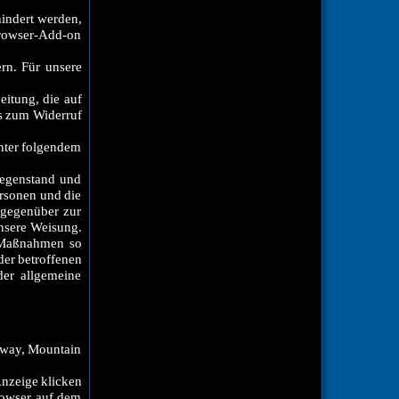
hindert werden,
Browser-Add-on
rn. Für unsere
eitung, die auf
is zum Widerruf
nter folgendem
Gegenstand und
ersonen und die
 gegenüber zur
unsere Weisung.
e Maßnahmen so
der betroffenen
der allgemeine
kway, Mountain
nzeige klicken
Browser auf dem