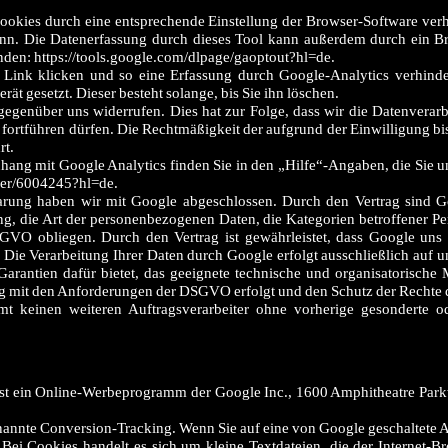
er Cookies durch eine entsprechende Einstellung der Browser-Software ver
ann. Die Datenerfassung durch dieses Tool kann außerdem durch ein 
nden: https://tools.google.com/dlpage/gaoptout?hl=de.
Link klicken und so eine Erfassung durch Google-Analytics verhinde
t gesetzt. Dieser besteht solange, bis Sie ihn löschen.
 gegenüber uns widerrufen. Dies hat zur Folge, dass wir die Datenverarb
r fortführen dürfen. Die Rechtmäßigkeit der aufgrund der Einwilligung b
rt.
ng mit Google Analytics finden Sie in den „Hilfe“-Angaben, die Sie u
swer/6004245?hl=de.
nbarung haben wir mit Google abgeschlossen. Durch den Vertrag sind 
ng, die Art der personenbezogenen Daten, die Kategorien betroffener P
SGVO obliegen. Durch den Vertrag ist gewährleistet, dass Google uns
. Die Verarbeitung Ihrer Daten durch Google erfolgt ausschließlich auf 
Garantien dafür bietet, das geeignete technische und organisatorisch
ng mit den Anforderungen der DSGVO erfolgt und den Schutz der Rechte 
mmt keinen weiteren Auftragsverarbeiter ohne vorherige gesonderte o
t ein Online-Werbeprogramm der Google Inc., 1600 Amphitheatre Par
nnte Conversion-Tracking. Wenn Sie auf eine von Google geschaltete A
 Bei Cookies handelt es sich um kleine Textdateien, die der Internet-