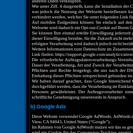
anderen Daten verknüpfen.
Wie unter Ziff. 4 dargestellt, kann die Installation d
was jedoch die Nutzung der Webseite beeinflussen k
verhindert werden, welches Sie unter folgenden Link fi
Auf mobilen Endgeräten können Sie einfach auf den 
Webseite wird dadurch ein Opt-out-Cookie auf Ihrem Gerä
Sie können Ihre einmal erteilte Einwilligung jederzeit
dieser Einwilligung beruhte, für die Zukunft nicht meh
erfolgten Verarbeitung wird dadurch jedoch nicht berüh
Weitere Informationen zum Datenschutz im Zusammenha
Link finden: https://support.google.com/analytics/an
Die erforderliche Auftragsdatenverarbeitungs-Verei
Dauer der Verarbeitung, Art und Zweck der Verarbeitu
Pflichten und Rechte festgelegt, die uns nach der D
Einhaltung dieser Pflichten entsprechend gebunden ist
Wir haben darauf geachtet, dass Google hinreichend 
durchgeführt werden, dass die Verarbeitung im Einkla
Personen gewährleistet. Der Auftragsverarbeiter ni
schriftliche Genehmigung unsererseits in Anspruch.
b) Google Ads
Diese Website verwendet Google AdWords. AdWords is
View, CA 94043, United States (“Google”).
Im Rahmen von Google AdWords nutzen wir das so gena
wird ein Cookie für das Conversion-Tracking gesetzt.