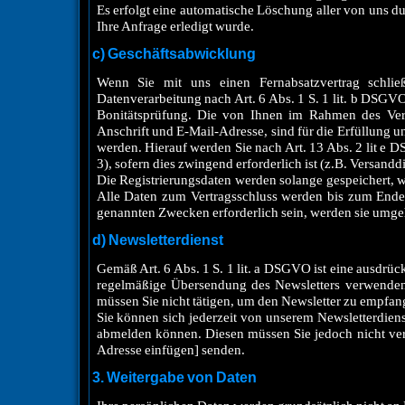
Es erfolgt eine automatische Löschung aller von uns
Ihre Anfrage erledigt wurde.
c) Geschäftsabwicklung
Wenn Sie mit uns einen Fernabsatzvertrag schließ
Datenverarbeitung nach Art. 6 Abs. 1 S. 1 lit. b DSGVO
Bonitätsprüfung. Die von Ihnen im Rahmen des Vert
Anschrift und E-Mail-Adresse, sind für die Erfüllung u
werden. Hierauf werden Sie nach Art. 13 Abs. 2 lit e 
3), sofern dies zwingend erforderlich ist (z.B. Versanddi
Die Registrierungsdaten werden solange gespeichert, w
Alle Daten zum Vertragsschluss werden bis zum Ende d
genannten Zwecken erforderlich sein, werden sie umge
d) Newsletterdienst
Gemäß Art. 6 Abs. 1 S. 1 lit. a DSGVO ist eine ausdrüc
regelmäßige Übersendung des Newsletters verwende
müssen Sie nicht tätigen, um den Newsletter zu empfan
Sie können sich jederzeit von unserem Newsletterdiens
abmelden können. Diesen müssen Sie jedoch nicht ver
Adresse einfügen] senden.
3. Weitergabe von Daten