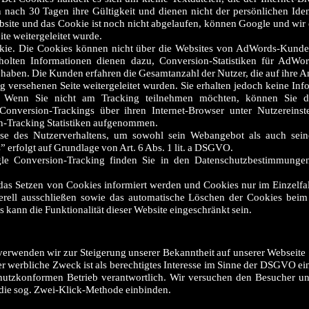
 nach 30 Tagen ihre Gültigkeit und dienen nicht der persönlichen Iden
bsite und das Cookie ist noch nicht abgelaufen, können Google und wir
ite weitergeleitet wurde.
kie. Die Cookies können nicht über die Websites von AdWords-Kunde
holten Informationen dienen dazu, Conversion-Statistiken für AdW
n haben. Die Kunden erfahren die Gesamtanzahl der Nutzer, die auf ihre A
versehenen Seite weitergeleitet wurden. Sie erhalten jedoch keine Inf
en. Wenn Sie nicht am Tracking teilnehmen möchten, können Sie d
nversion-Trackings über ihren Internet-Browser unter Nutzereinste
on-Tracking Statistiken aufgenommen.
lyse des Nutzerverhaltens, um sowohl sein Webangebot als auch se
erfolgt auf Grundlage von Art. 6 Abs. 1 lit. a DSGVO.
e Conversion-Tracking finden Sie in den Datenschutzbestimmunge
 das Setzen von Cookies informiert werden und Cookies nur im Einzelfal
rell ausschließen sowie das automatische Löschen der Cookies beim
 kann die Funktionalität dieser Website eingeschränkt sein.
 verwenden wir zur Steigerung unserer Bekanntheit auf unserer Webseite 
r werbliche Zweck ist als berechtigtes Interesse im Sinne der DSGVO e
schutzkonformen Betrieb verantwortlich. Wir versuchen den Besucher un
 die sog. Zwei-Klick-Methode einbinden.