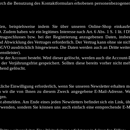
 durch die Benutzung des Kontaktformulars erhobenen personenbezogenen
en, beispielsweise indem Sie über unseren Online-Shop einkaufen
. Zudem haben wir ein legitimes Interesse nach Art. 6 Abs. 1 S. 1 lit. f
ragsschlusses bzw. bei der Registrierung anzugebenen Daten, insb
nd Abwicklung des Vertrages erforderlich. Der Vertrag kann ohne sie nic
DSGVO ausdrücklich hingewiesen. Die Daten werden auch an Dritte weite
enstleister).
ie der Account besteht. Wird dieser gelöscht, werden auch die Account-
er Verjährungsfrist gespeichert. Sollten diese bereits vorher nicht m
hend gelöscht.
kliche Einwilligung erforderlich, wenn Sie unseren Newsletter erhalten m
n wir die von Ihnen zu diesem Zweck angegebene E-Mail-Adresse. W
gen.
t abmelden. Am Ende eines jeden Newsletters befindet sich ein Link, üb
wenden, sondern Sie können uns auch einfach eine entsprechende E-Ma