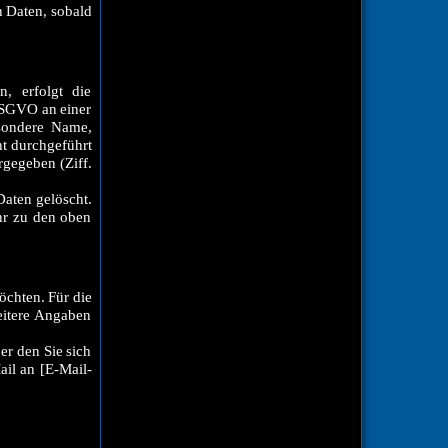
 Daten, sobald
, erfolgt die
 DSGVO an einer
esondere Name,
ht durchgeführt
rgegeben (Ziff.
Daten gelöscht.
ehr zu den oben
öchten. Für die
eitere Angaben
er den Sie sich
il an [E-Mail-