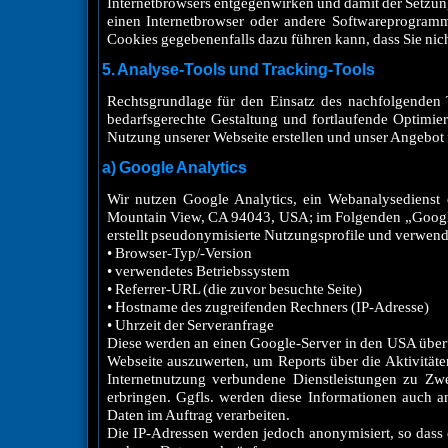
Internetbrowsers entgegenwirken und damit der Setzung
einen Internetbrowser oder andere Softwareprogramm
Cookies gegebenenfalls dazu führen kann, dass Sie nic
5. Analyse-Tools und Tracking-Tools
Rechtsgrundlage für den Einsatz des nachfolgenden 
bedarfsgerechte Gestaltung und fortlaufende Optimie
Nutzung unserer Webseite erstellen und unser Angebot 
a) Google Analytics
Wir nutzen Google Analytics, ein Webanalysedienst d
Mountain View, CA 94043, USA; im Folgenden „Google“)
erstellt pseudonymisierte Nutzungsprofile und verwendet
• Browser-Typ/-Version
• verwendetes Betriebssystem
• Referrer-URL (die zuvor besuchte Seite)
• Hostname des zugreifenden Rechners (IP-Adresse)
• Uhrzeit der Serveranfrage
Diese werden an einen Google-Server in den USA über
Webseite auszuwerten, um Reports über die Aktivität
Internetnutzung verbundene Dienstleistungen zu Zwe
erbringen. Ggfls. werden diese Informationen auch an 
Daten im Auftrag verarbeiten.
Die IP-Adressen werden jedoch anonymisiert, so dass 