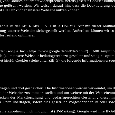
 von Cookies dauerhaft widersprechen. Bereits gesetzte Cookies können
e gelöscht werden. Wir weisen darauf hin, dass die Deaktivierung d
ht alle Funktionen unserer Webseite nutzen können.
Tools ist der Art. 6 Abs. 1 S. 1 lit. a DSGVO. Nur mit dieser Maßn
rung unserer Webseite sichergestellt werden. Außerdem können wir so S
fortlaufend optimieren.
er Google Inc. (https://www.google.de/intl/de/about/) (1600 Amphith
, um unsere Webseite bedarfsgerecht zu gestalten und stetig zu optim
 hierfür Cookies (siehe unter Ziff. 5), die folgende Informationen erzeu
tragen und dort gespeichert. Die Informationen werden verwendet, um d
en der Webseite zusammenzustellen und um weitere mit der Webseitenn
cken der Marktforschung und bedarfsgerechten Gestaltung dieser Int
Dritte übertragen, sofern dies gesetzlich vorgeschrieben ist oder sowe
eine Zuordnung nicht möglich ist (IP-Masking). Google wird Ihre IP-Ad