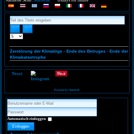
Aktuelle Seite:
fridays for future
Teil
des
Titels
eingeben
Anzeige
#
Zerstörung der Klimalüge - Ende des Betruges - Ende der
Klimakatastrophe
Tweet
Powered by OrdaSoft!
Automatisch einloggen
Einloggen