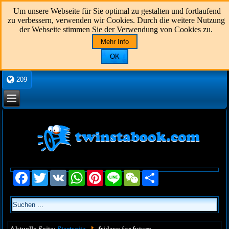
Um unsere Webseite für Sie optimal zu gestalten und fortlaufend
zu verbessern, verwenden wir Cookies. Durch die weitere Nutzung
der Webseite stimmen Sie der Verwendung von Cookies zu.
Mehr Info
OK
209
Facebook
Twitter
VK
WhatsApp
Pinterest
Line
WeChat
Share
Startseite