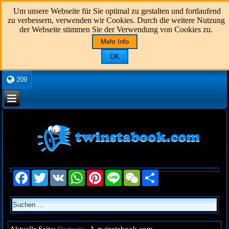
Um unsere Webseite für Sie optimal zu gestalten und fortlaufend
zu verbessern, verwenden wir Cookies. Durch die weitere Nutzung
der Webseite stimmen Sie der Verwendung von Cookies zu.
Mehr Info
OK
209
Facebook
Twitter
VK
WhatsApp
Pinterest
Line
WeChat
Share
Startseite