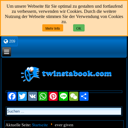
Um unsere Webseite für Sie optimal zu gestalten und fortlaufend
zu verbessern, verwenden wir Cookies. Durch die weitere
Nutzung der Webseite stimmen Sie der Verwendung von Cookies
zu.
Mehr Info
OK
209
Facebook
Twitter
VK
WhatsApp
Pinterest
Line
WeChat
Share
Startseite
Aktuelle Seite:
ever given