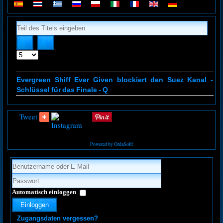
Teil
des
Titels
eingeben
Anzeige
#
Evergreen Shiff Ever Given blockiert den Suez Kanal -
Schlüssel für das Finale - Q
Tweet
Powered by OrdaSoft!
Automatisch einloggen
Einloggen
Zugangsdaten vergessen?