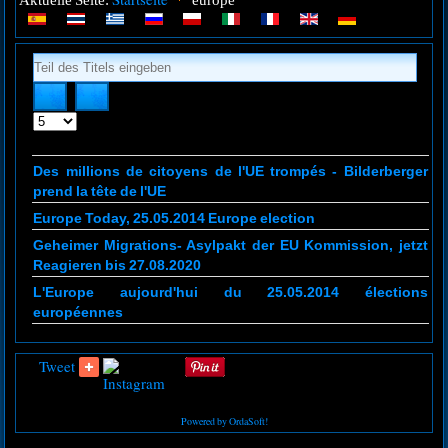
Aktuelle Seite:
europe
Teil
des
Titels
eingeben
Anzeige
#
Des millions de citoyens de l'UE trompés - Bilderberger
prend la tête de l'UE
Europe Today, 25.05.2014 Europe election
Geheimer Migrations- Asylpakt der EU Kommission, jetzt
Reagieren bis 27.08.2020
L'Europe aujourd'hui du 25.05.2014 élections
européennes
Tweet
Powered by OrdaSoft!