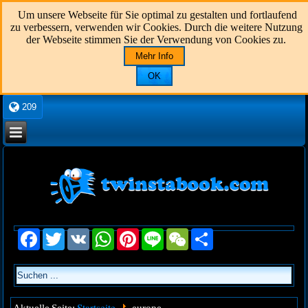
Um unsere Webseite für Sie optimal zu gestalten und fortlaufend
zu verbessern, verwenden wir Cookies. Durch die weitere Nutzung
der Webseite stimmen Sie der Verwendung von Cookies zu.
Mehr Info
OK
209
Facebook
Twitter
VK
WhatsApp
Pinterest
Line
WeChat
Share
Startseite