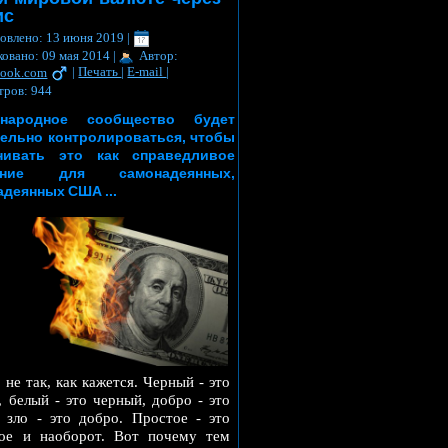
ис
овлено: 13 июня 2019
|
овано: 09 мая 2014
|
Автор:
book.com
|
Печать
|
E-mail
|
тров: 944
ународное сообщество будет
тельно контролироваться, чтобы
нивать это как справедливое
зание для самонадеянных,
адеянных США ...
 не так, как кажется. Черный - это
, белый - это черный, добро - это
а зло - это добро. Простое - это
ое и наоборот. Вот почему тем