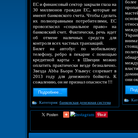
более
ЕС и финансовый сектор закрыли глаза на
пропа
30 миллионов граждан ЕС, которые не
масте
имеют банковского счета. Чтобы сделать
основ
их полноправными потребителями, ЕС
относ
провозгласил «социальное право» на
межд
банковский счет. Фактически, речь идет
Укра
об отмене наличных средств для
вним
контроля всех частных транзакций.
сто
Билет на автобус по мобильному
пол
телефону, ребро в пекарне с помощью
обнар
кредитной карты - в Швеции можно
между
оплатить практически везде безналично.
влас
Звезда Abba Бьорн Ульвеус созревает в
домин
2013 году для денежного бойкота. К
они о
сожалению, он не признал опасности !!!
Под
Подробнее...
Кат
Категория:
банковская денежная система