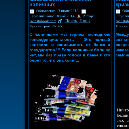
наличных
криз
Обновлено: 13 июня 2019
|
Обн
Опубликовано: 18 мая 2014
|
Автор:
Опублик
twinstabook.com
|
Печать
|
E-mail
|
twinsta
Просмотров: 26145
Просмо
С наличными мы теряем последнюю
Межд
конфиденциальность --- Это полный
созна
контроль и зависимость от банка и
расце
государства !!! Если наличных больше
нака
нет, мы без права голоса в банке и кто
самон
берет то, что она хочет...
Ничто
белый
зло, 
сложн