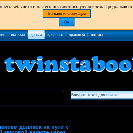
его веб-сайта и для его постоянного улучшения. Продолжая испо
Больше информации
OK
ние
история
деньги
здоровье
правовой
контакт
дением доллара на пути к
й мировой валюте через