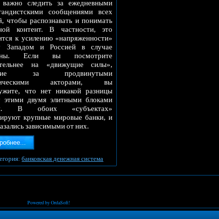
 важно следить за ежедневными
гандистскими сообщениями всех
й, чтобы распознавать и понимать
ной контент. В частности, это
ится к усилению «напряженности»
у Западом и Россией в случае
ины. Если вы посмотрите
ательнее на «движущие силы»,
ящие за продвинутыми
итическими акторами, вы
ужите, что нет никакой разницы
 этими двумя элитными блоками
ти. В обоих «субъектах»
ируют крупные мировые банки, и
казались зависимыми от них.
робнее...
егория:
банковская денежная система
Powered by OrdaSoft!