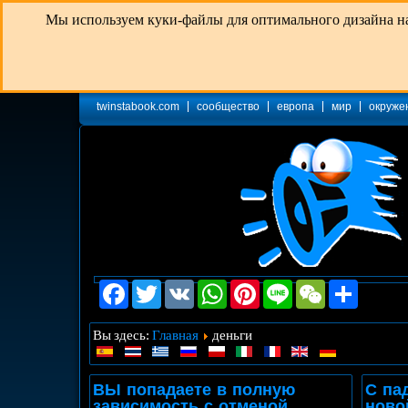
Мы используем куки-файлы для оптимального дизайна наш
twinstabook.com
сообщество
eвропа
мир
окруже
Facebook
Twitter
VK
WhatsApp
Pinterest
Line
WeChat
Share
Главная
Вы здесь:
деньги
ВЫ попадаете в полную
С па
зависимость с отменой
ново