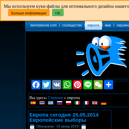
Мы используем куки-файлы для оптимального дизайна нашего в
Больше информации
OK
twinstabook.com
сообщество
eвропа
мир
окруже
Facebook
Twitter
VK
WhatsApp
Pinterest
Line
WeChat
Share
Главная
Вы здесь:
eвропа
Европа сегодня 25.05.2014
Европейские выборы
Обновлено: 10 июня 2019
|