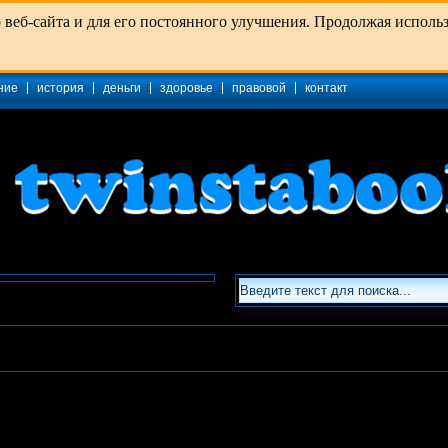
еб-сайта и для его постоянного улучшения. Продолжая использов
ние
история
деньги
здоровье
правовой
контакт