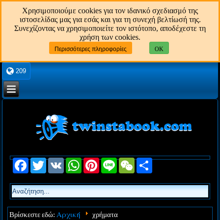
Χρησιμοποιούμε cookies για τον ιδανικό σχεδιασμό της
ιστοσελίδας μας για εσάς και για τη συνεχή βελτίωσή της.
Συνεχίζοντας να χρησιμοποιείτε τον ιστότοπο, αποδέχεστε τη
χρήση των cookies.
Περισσότερες πληροφορίες
OK
209
Facebook
Twitter
VK
WhatsApp
Pinterest
Line
WeChat
Share
Αρχική
Βρίσκεστε εδώ:
χρήματα