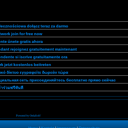
łecznościowa dołącz teraz za darmo
work join for free now
nte únete gratis ahora
ndant rejoignez gratuitement maintenant
ndente si iscrive gratuitamente ora
 jetzt kostenlos beitreten
ικό δίκτυο εγγραφείτε δωρεάν τώρα
оциальная сеть присоединяйтесь бесплатно прямо сейчас
ร่วมฟรีทันที
Powered by OrdaSoft!