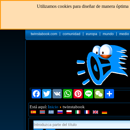
Utilizamos cookies para diseñar de manera óptima n
twinstabook.com
comunidad
europa
mundo
medio
Facebook
Twitter
VK
WhatsApp
Pinterest
Line
WeChat
Share
Inicio
Está aquí:
twinstabook
Introduzca
parte