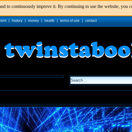
nd to continuously improve it. By continuing to use the website, you co
ment
history
money
health
terms of use
contact