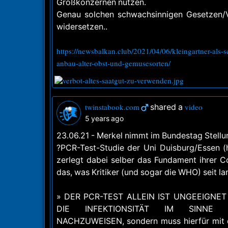
Großkonzernen nutzen.
Genau solchen schwachsinnigen Gesetzen/
widersetzen..
https://newsbalkan.club/2021/04/06/kleingartner-als-s
anbau-alter-obst-und-gemusesorten/
twinstabook.com
shared a
video
5 years ago
23.06.21 - Merkel nimmt im Bundestag Stellu
?PCR-Test-Studie der Uni Duisburg/Essen (h
zerlegt dabei selber das Fundament ihrer Co
das, was Kritiker (und sogar die WHO) seit l
» DER PCR-TEST ALLEIN IST UNGEEIGNE
DIE INFEKTIONSITÄT IM SINNE D
NACHZUWEISEN, sondern muss hierfür mit d