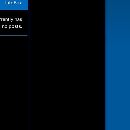
InfoBox
rrently has
no posts.