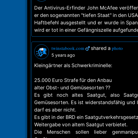
Der Antivirus-Erfinder John McAfee veröffen
er den sogenannten "tiefen Staat" in den US
Haftbefehl ausgestellt und er wurde in Spani
wird er tot in einer Gefängniszelle aufgefund
twinstabook.com
shared a
photo
5 years ago
Kleingärtner als Schwerkriminelle:
25.000 Euro Strafe für den Anbau
alter Obst- und Gemüsesorten ??
Es gibt noch altes Saatgut, also Saat
Gemüsesorten. Es ist widerstandsfähig und 
darf es aber nicht.
Es gibt in der BRD ein Saatgutverkehrsgeset
Weitergabe von altem Saatgut verbietet.
Die Menschen sollen lieber genmanipul