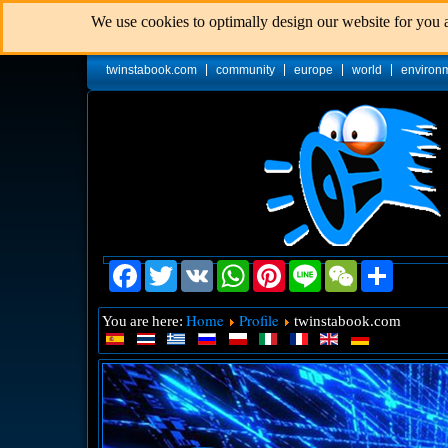
We use cookies to optimally design our website for you a
twinstabook.com
community
europe
world
environ
Facebook
Twitter
VK
WhatsApp
Pinterest
Line
WeChat
Share
Home
Profile
You are here:
twinstabook.com