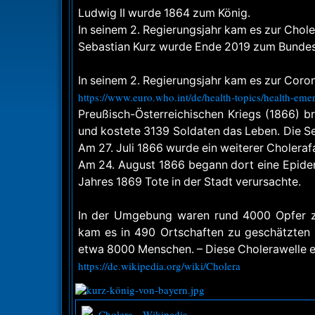
Ludwig II wurde 1864 zum König.
In seinem 2. Regierungsjahr kam es zur Chol
Sebastian Kurz wurde Ende 2019 zum Bundes
In seinem 2. Regierungsjahr kam es zur Co
https://www.euro.who.int/de/health-topics/health-eme
Preußisch-Österreichischen Kriegs (1866) b
und kostete 3139 Soldaten das Leben. Die Seu
Am 27. Juli 1866 wurde ein weiterer Cholerafa
Am 24. August 1866 begann dort eine Epide
Jahres 1869 Tote in der Stadt verursachte.
In der Umgebung waren rund 4000 Opfer zu
kam es in 490 Ortschaften zu geschätzten 
etwa 8000 Menschen. – Diese Cholerawelle er
https://de.wikipedia.org/wiki/Cholera
Cholera – Wikipedia