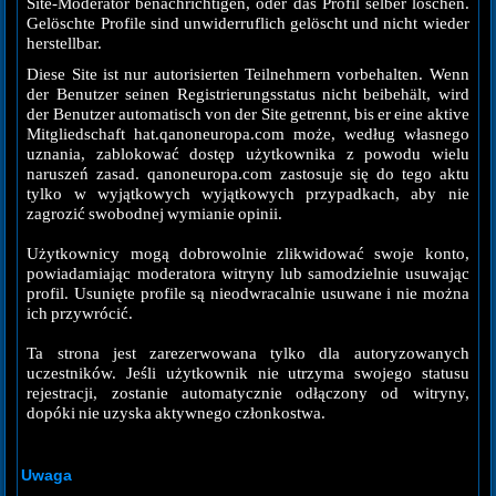
Site-Moderator benachrichtigen, oder das Profil selber löschen.
Gelöschte Profile sind unwiderruflich gelöscht und nicht wieder
herstellbar.
Diese Site ist nur autorisierten Teilnehmern vorbehalten. Wenn
der Benutzer seinen Registrierungsstatus nicht beibehält, wird
der Benutzer automatisch von der Site getrennt, bis er eine aktive
Mitgliedschaft hat.qanoneuropa.com może, według własnego
uznania, zablokować dostęp użytkownika z powodu wielu
naruszeń zasad. qanoneuropa.com zastosuje się do tego aktu
tylko w wyjątkowych wyjątkowych przypadkach, aby nie
zagrozić swobodnej wymianie opinii.
Użytkownicy mogą dobrowolnie zlikwidować swoje konto,
powiadamiając moderatora witryny lub samodzielnie usuwając
profil. Usunięte profile są nieodwracalnie usuwane i nie można
ich przywrócić.
Ta strona jest zarezerwowana tylko dla autoryzowanych
uczestników. Jeśli użytkownik nie utrzyma swojego statusu
rejestracji, zostanie automatycznie odłączony od witryny,
dopóki nie uzyska aktywnego członkostwa.
Uwaga