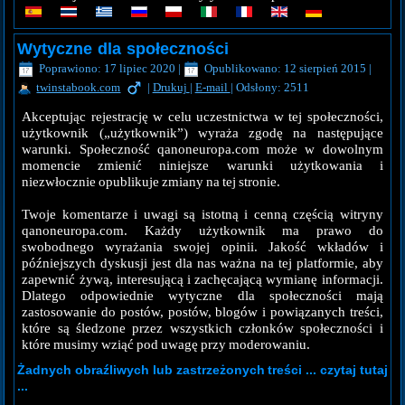
Wytyczne dla społeczności
Poprawiono: 17 lipiec 2020
|
Opublikowano: 12 sierpień 2015
|
twinstabook.com
|
Drukuj
|
E-mail
|
Odsłony: 2511
Akceptując rejestrację w celu uczestnictwa w tej społeczności,
użytkownik („użytkownik”) wyraża zgodę na następujące
warunki. Społeczność qanoneuropa.com może w dowolnym
momencie zmienić niniejsze warunki użytkowania i
niezwłocznie opublikuje zmiany na tej stronie.
Twoje komentarze i uwagi są istotną i cenną częścią witryny
qanoneuropa.com. Każdy użytkownik ma prawo do
swobodnego wyrażania swojej opinii. Jakość wkładów i
późniejszych dyskusji jest dla nas ważna na tej platformie, aby
zapewnić żywą, interesującą i zachęcającą wymianę informacji.
Dlatego odpowiednie wytyczne dla społeczności mają
zastosowanie do postów, postów, blogów i powiązanych treści,
które są śledzone przez wszystkich członków społeczności i
które musimy wziąć pod uwagę przy moderowaniu.
Żadnych obraźliwych lub zastrzeżonych treści ... czytaj tutaj
...