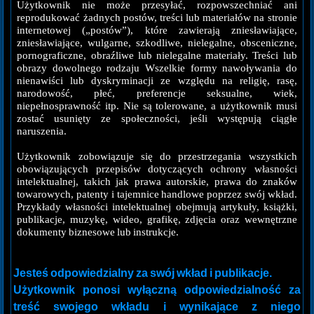
Użytkownik nie może przesyłać, rozpowszechniać ani
reprodukować żadnych postów, treści lub materiałów na stronie
internetowej („postów”), które zawierają zniesławiające,
zniesławiające, wulgarne, szkodliwe, nielegalne, obsceniczne,
pornograficzne, obraźliwe lub nielegalne materiały. Treści lub
obrazy dowolnego rodzaju Wszelkie formy nawoływania do
nienawiści lub dyskryminacji ze względu na religię, rasę,
narodowość, płeć, preferencje seksualne, wiek,
niepełnosprawność itp. Nie są tolerowane, a użytkownik musi
zostać usunięty ze społeczności, jeśli występują ciągłe
naruszenia.
Użytkownik zobowiązuje się do przestrzegania wszystkich
obowiązujących przepisów dotyczących ochrony własności
intelektualnej, takich jak prawa autorskie, prawa do znaków
towarowych, patenty i tajemnice handlowe poprzez swój wkład.
Przykłady własności intelektualnej obejmują artykuły, książki,
publikacje, muzykę, wideo, grafikę, zdjęcia oraz wewnętrzne
dokumenty biznesowe lub instrukcje.
Jesteś odpowiedzialny za swój wkład i publikacje.
Użytkownik ponosi wyłączną odpowiedzialność za
treść swojego wkładu i wynikające z niego