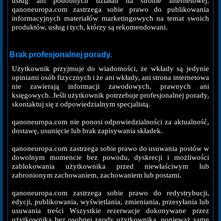
usług ani podobnych działań na stronie internetowej.
qanoneuropa.com zastrzega sobie prawo do publikowania
informacyjnych materiałów marketingowych na temat swoich
produktów, usług i tych, którzy są rekomendowani.
Brak profesjonalnej porady.
Użytkownik przyjmuje do wiadomości, że wkłady są jedynie
opiniami osób fizycznych i że ani wkłady, ani strona internetowa
nie zawierają informacji zawodowych, prawnych ani
księgowych. Jeśli użytkownik potrzebuje profesjonalnej porady,
skontaktuj się z odpowiedzialnym specjalistą.
qanoneuropa.com nie ponosi odpowiedzialności za aktualność,
dostawę, usunięcie lub brak zapisywania składek.
qanoneuropa.com zastrzega sobie prawo do usuwania postów w
dowolnym momencie bez powodu, dyskrecji i możliwości
zablokowania użytkownika przed niewłaściwym lub
zabronionym zachowaniem, zachowaniem lub postami.
qanoneuropa.com zastrzega sobie prawo do redystrybucji,
edycji, publikowania, wyświetlania, zmieniania, przesyłania lub
usuwania treści Wszystkie rezerwacje dokonywane przez
użytkownika bez osobnej zgody użytkownika, ponieważ same