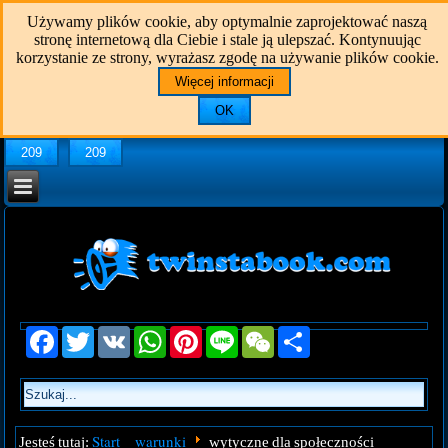
Używamy plików cookie, aby optymalnie zaprojektować naszą
stronę internetową dla Ciebie i stale ją ulepszać. Kontynuując
korzystanie ze strony, wyrażasz zgodę na używanie plików cookie.
Więcej informacji
OK
209
209
Facebook
Twitter
VK
WhatsApp
Pinterest
Line
WeChat
Share
Start
warunki
Jesteś tutaj:
wytyczne dla społeczności