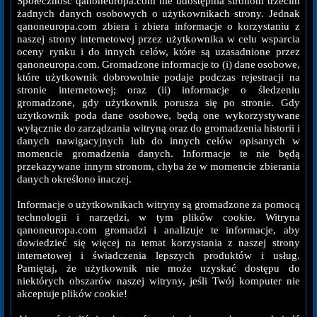
Społeczność qanoneuropa.com nie udostępnia stronom trzecim
żadnych danych osobowych o użytkownikach strony. Jednak
qanoneuropa.com zbiera i zbiera informacje o korzystaniu z
naszej strony internetowej przez użytkownika w celu wsparcia
oceny rynku i do innych celów, które są uzasadnione przez
qanoneuropa.com. Gromadzone informacje to (i) dane osobowe,
które użytkownik dobrowolnie podaje podczas rejestracji na
stronie internetowej; oraz (ii) informacje o śledzeniu
gromadzone, gdy użytkownik porusza się po stronie. Gdy
użytkownik poda dane osobowe, będą one wykorzystywane
wyłącznie do zarządzania witryną oraz do gromadzenia historii i
danych nawigacyjnych lub do innych celów opisanych w
momencie gromadzenia danych. Informacje te nie będą
przekazywane innym stronom, chyba że w momencie zbierania
danych określono inaczej.
Informacje o użytkownikach witryny są gromadzone za pomocą
technologii i narzędzi, w tym plików cookie. Witryna
qanoneuropa.com gromadzi i analizuje te informacje, aby
dowiedzieć się więcej na temat korzystania z naszej strony
internetowej i świadczenia lepszych produktów i usług.
Pamiętaj, że użytkownik nie może uzyskać dostępu do
niektórych obszarów naszej witryny, jeśli Twój komputer nie
akceptuje plików cookie!