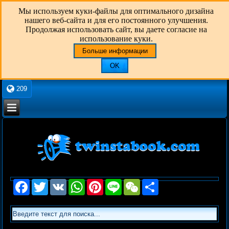
Мы используем куки-файлы для оптимального дизайна
нашего веб-сайта и для его постоянного улучшения.
Продолжая использовать сайт, вы даете согласие на
использование куки.
Больше информации
OK
209
Facebook
Twitter
VK
WhatsApp
Pinterest
Line
WeChat
Share