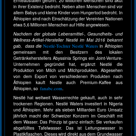
Ernteausfällen geführt. 20 Millionen Menschen sind akut
in ihrer Existenz bedroht. Neben alten Menschen sind vor
allem Babys und kleine Kinder vom Hungertod bedroht. In
Äthiopien sind nach Einschätzung der Vereinten Nationen
etwa 5,6 Millionen Menschen auf Hilfe angewiesen.
Nachdem der globale Lebensmittel-, Gesundheits- und
Wellness-Artikel-Hersteller Nestlé im Mai 2016 bekannt
gab, dass die
Nestlé-Tochter Nestlé Waters
in Äthiopien
gemeinsam mit den Besitzern des lokalen
Getränkeherstellers Abyssinia Springs ein Joint-Venture-
Unternehmen gegründet hat, ergänzt Nestlé die
Produktion von Milch und Milchprodukten. Abgesehen
von dem Export von verschiedenen Produkten nach
Äthiopien kauft Nestle auch Premium-Kaffee aus
Äthiopien, so
fanabc.com
.
Nestlé hat weltweit Wasserrechte gekauft, auch in sehr
trockenen Regionen. Nestlé Waters investiert in Nigeria
und Äthiopien. Mehr als sieben Milliarden Euro Umsatz
jährlich macht der Schweizer Konzern im Geschäft mit
dem Wasser. Das Prinzip ist ganz einfach: Sie verkaufen
abgefülltes Tafelwasser. Das ist Leitungswasser in
Plastikflaschen. Dieses wird direkt aus dem Grundwasser