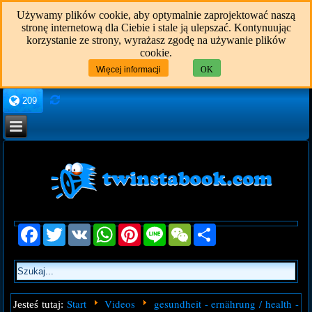
Używamy plików cookie, aby optymalnie zaprojektować naszą
stronę internetową dla Ciebie i stale ją ulepszać. Kontynuując
korzystanie ze strony, wyrażasz zgodę na używanie plików
cookie.
Więcej informacji
OK
209
Facebook
Twitter
VK
WhatsApp
Pinterest
Line
WeChat
Share
Start
Videos
gesundheit - ernährung / health -
Jesteś tutaj: