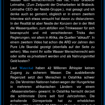
Letmathe, (Zum Zeitpunkt der Dreharbeiten ist Brabeck-
Letmathe CEO der Nestlé-Gruppe.), mal gesagt und ich
denke auch so gemeint, obgleich er in einem zweitem
Interview sich etwas versucht hat davon zu distanzieren.
In der Realität ist aber Nestle der Konzern der in der Welt
die Wasserquellen, zum abfüllen von Trinkwasser für sich
beansprucht und mit verschiedenen Tricks den
Regierungen, vor allem in Afrika, die Quellen "abkauft". In
einem zweitem Video hat schon die ARD vor Jahren den
Pure Life Skandal gezeigt (ebenfalls auf der Seite zu
sehen). Was meint Ihr sollte Wasser Menschenrecht sein
oder sollte es privatisiert werden und als Nahrungsmittel
Geld kosten?
Laut
WaterAid
haben 42 Millionen Äthiopier keinen
Zugang zu sicherem Wasser. Die ausbleibende
Regenzeit setzt den Menschen in Ostafrika schwer
zu. Die Vereinten Nationen haben wegen der Hungerkrise
in mehreren afrikanischen Ländern vor einem
«Massensterben» gewarnt. In Ostafrika herrscht derzeit
die schlimmste Dürre seit fünf Jahrzehnten. Die
anhaltende Dürreperiode hat zu erheblichen