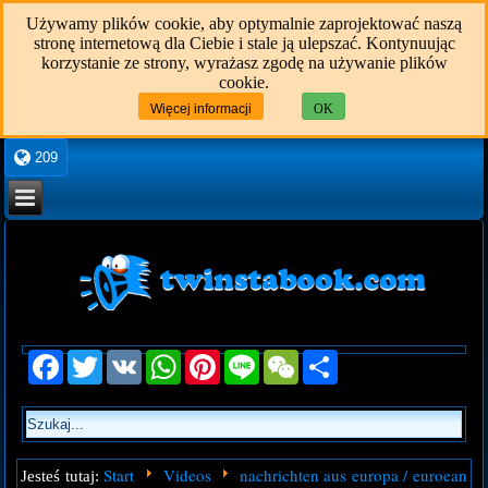
Używamy plików cookie, aby optymalnie zaprojektować naszą
stronę internetową dla Ciebie i stale ją ulepszać. Kontynuując
korzystanie ze strony, wyrażasz zgodę na używanie plików
cookie.
Więcej informacji
OK
209
Facebook
Twitter
VK
WhatsApp
Pinterest
Line
WeChat
Share
Start
Videos
nachrichten aus europa / euroean
Jesteś tutaj: