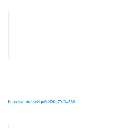
In den letzten Wochen haben die
Massenmedien wilde Verschwörungstheorien
über den Postdienst und Louis DeJoy
verbreitet. In der vergangenen Woche
erschienen darauf Demonstranten vor DeJoy's
Haus in DC und belästigten ihn mit einer
Lärmdemonstration."
Hören wir, was der Postminister sagt:
https://youtu.be/Sqc2sB30g7Y?t=836
"Es hat keine Änderungen in der Politik in