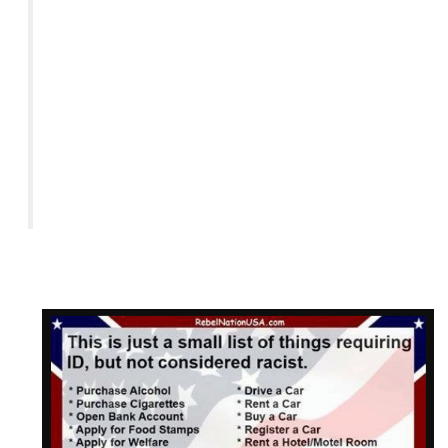
ein Hotelzimmer mieten
ein Videospiel kaufen
an Bord eines Flugzeugs gehen
Heiraten
eine Waffe kaufen
Munition für eine Waffe kaufen
ein Haustier adoptieren
Medikamente auf Rezept kaufen
Blut spenden
Pfandhausgeschäfte