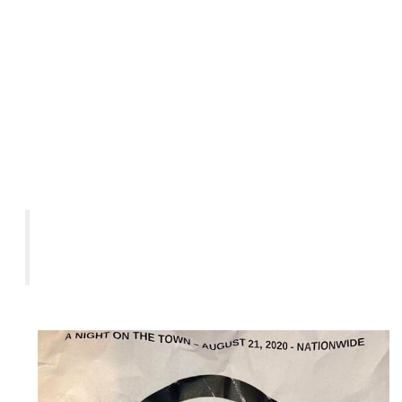
Kinder" herum. Und auf einem Schild steht "Eis abschaffen".
Eis verfolgt Menschenhändler? Das ergibt keinen Sinn. Doch
wenn Du Dir das Video anschaust, was fehlt dort? Richtig,
amerikanische Fahnen. Wo sind die Trump-Schilder? Nein,
das sind keine Q-Anhänger, sie geben sich als solche aus.
Sie bereiten ein Ereignis vor, was mit Gewalt zu tun hat, um
es QAnons in die Schuhe zu schieben. Sie rufen landesweit
dazu auf:
"Wir werden uns am rechtsradikalen Protest
beteiligen - macht Euch hübsch für die
Kameras."