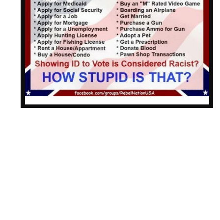
Für all das braucht man einen Identitätsnachweis. Ist das
rassistisch? Nein, aber wenn jemand einen
Identitätsnachweis für die Wahl benötigt, soll es plötzlich
rassistisch sein. Die USA ist eines der wenigen Länder, die
keinen Wählerausweis brauchen. Ich denke, dass wir
dringend einen brauchen, um sicherzustellen, dass nur
amerikanische Staatsbürger wählen können.