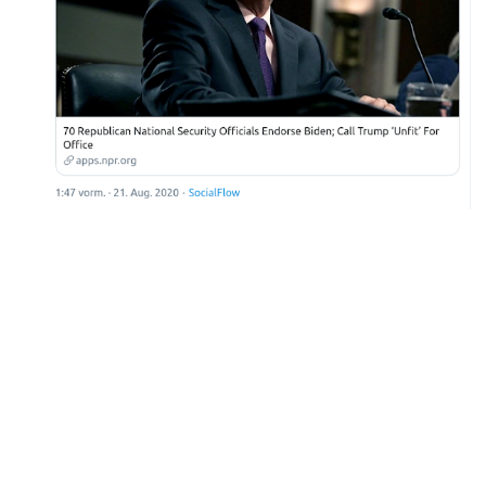
Wen kümmert es, was frühere Regierungsmitglieder und
Richter für eine Meinung haben? Sie gehören seit Ewigkeiten
zu dem Sumpf und liefern nur den Massenmedien ihre
nötigen Schlagzeilen, um gegen Trump zu hetzen. Diese
kramen gerade alle Schubladen durch, um irgendetwas
gegen Trump und seine Regierung zu finden. Deshalb stellten
sie neulich auch Trump Fragen über Q.
Praying Medic twitterte: