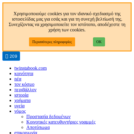
Χρησιμοποιούμε cookies για τον ιδανικό σχεδιασμό της
ιστοσελίδας μας για εσάς και για τη συνεχή βελτίωσή της.
Συνεχίζοντας να χρησιμοποιείτε τον ιστότοπο, αποδέχεστε τη
χρήση των cookies.
Περισσότερες πληροφορίες
OK
209
twinstabook.com
κοινότητα
nέα
τον κόσμο
περιβάλλον
ιστορία
χρήματα
υγεία
νόμος
Προστασία δεδομένων
Κοινοτικές κατευθυντήριες γραμμές
Αποτύπωμα
eπικοινωνία