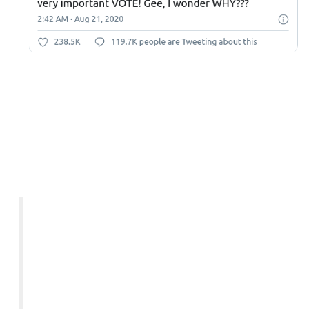
Gehen wir dazu zurück zu Post 2855
Q sagte:
Willkommen bei der Demokraten Partei.
SIE WERDEN VOR NICHTS
ZURÜCKSCHRECKEN, UM DIE MACHT
ZURÜCKZUGEWINNEN.
Zeit für die Einführung des
WÄHLERIDENTIFIKATIONSGESETZES?
Q