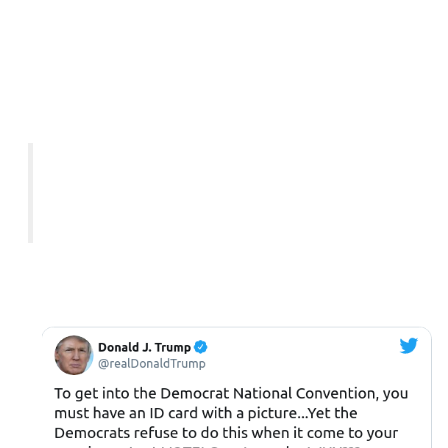
nennen es rassistisch.
Trump twitterte:
"Um in den Nationalkonvent der Demokraten zu kommen,
müssen Sie einen Ausweis mit einem Bild haben... Doch
die Demokraten weigern sich, dies zu tun, wenn es um
Ihre sehr wichtige WAHL geht! Meine Güte, ich frage mich
WARUM?"