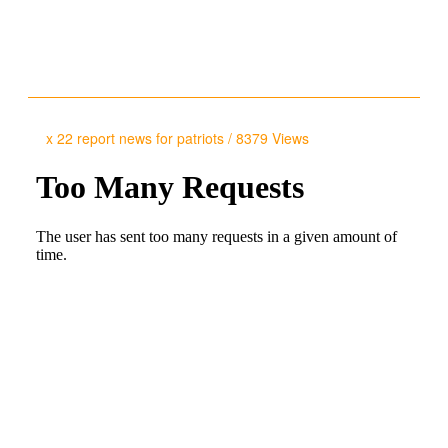
etwas, sage etwas -
Panik in DC
x 22 report news for patriots
/
8379 Views
X-22 Report vom
21.8.2020 - Brennan an