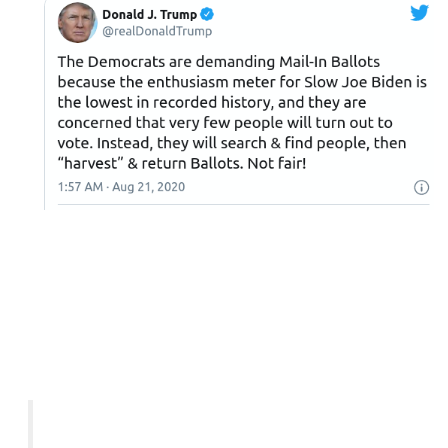
Sowohl die Massenmedien als auch die Demokraten
verschleiern die Unterschiede zwischen der Post- und der
Briefwahl und stellen es so dar, als wäre es das Gleiche.
"Die demokratische Außenministerin von Michigan,
Jocelyn Benson, sagte: "Es gibt absolut keinen