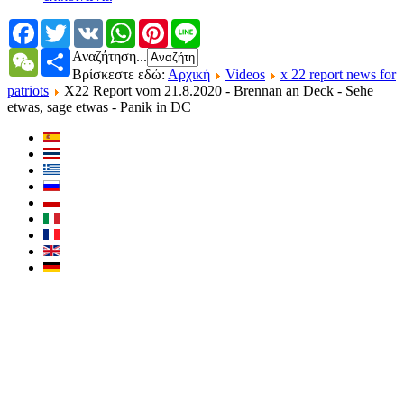
Facebook
Twitter
VK
WhatsApp
Pinterest
Line
Αναζήτηση...
WeChat
Share
Βρίσκεστε εδώ:
Αρχική
Videos
x 22 report news for
patriots
X22 Report vom 21.8.2020 - Brennan an Deck - Sehe
etwas, sage etwas - Panik in DC
X22 Report vom
21.8.2020 - Brennan
an Deck - Sehe