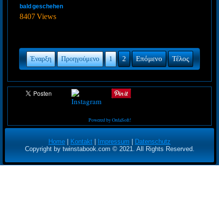
bald geschehen
8407 Views
2
Επόμενο
Τέλος
Έναρξη
Προηγούμενο
1
Powered by OrdaSoft!
Home
|
Kontakt
|
Impressum
|
Datenschutz
Copyright by twinstabook.com © 2021. All Rights Reserved.