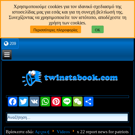
Χρησιμοποιούμε cookies για τον ιδανικό σχεδιασμό της
ιστοσελίδας μας για εσάς και για τη συνεχή βελτίωσή της.
Συνεχίζοντας να χρησιμοποιείτε τον ιστότοπο, αποδέχεστε τη
χρήση των cookies.
Περισσότερες πληροφορίες
OK
209
Facebook
Twitter
VK
WhatsApp
Pinterest
Line
WeChat
Share
Αρχική
Videos
Βρίσκεστε εδώ:
x 22 report news for patriots