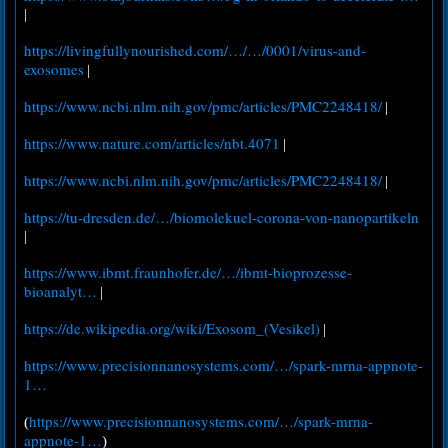
|
https://livingfullynourished.com/…/…/0001/virus-and-
exosomes
|
https://www.ncbi.nlm.nih.gov/pmc/articles/PMC2248418/
|
https://www.nature.com/articles/nbt.4071
|
https://www.ncbi.nlm.nih.gov/pmc/articles/PMC2248418/
|
https://tu-dresden.de/…/biomolekuel-corona-von-nanopartikeln
|
https://www.ibmt.fraunhofer.de/…/ibmt-bioprozesse-
bioanalyt…
|
https://de.wikipedia.org/wiki/Exosom_(Vesikel)
|
https://www.precisionnanosystems.com/…/spark-mrna-appnote-
1…
https://www.precisionnanosystems.com/…/spark-mrna-
(
appnote-1…
)