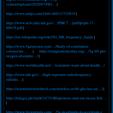
content/uploads/2020/07/FIO…
|
https://www.mdpi.com/1660-4601/17/3/819
|
https://www.ncbi.nlm.nih.gov/…/PMC7…/pdf/ijerph-17-
00819.pdf
|
https://en.wikipedia.org/wiki/5G_NR_frequency_bands
|
https://www.5gexposed.com/…/Study-of-correlation-
coronaviru…
https://ourgreaterdestiny.org/…/5g-60-ghz-
|
oxygen-absorptio…/
|
https://www.worldhealth.net/…/scientists-warn-about-health…/
https://www.nih.gov/…/high-exposure-radiofrequency-
radiatio…
|
https://scientists4wiredtech.com/wireless-at-60-ghz-has-un…/
|
https://telegra.ph/Antik%C3%B6rpertests-sind-ein-riesen-Sch…
|
https://www.bizjournals.com/…/5g-in-orlando-to-accelerate-t…