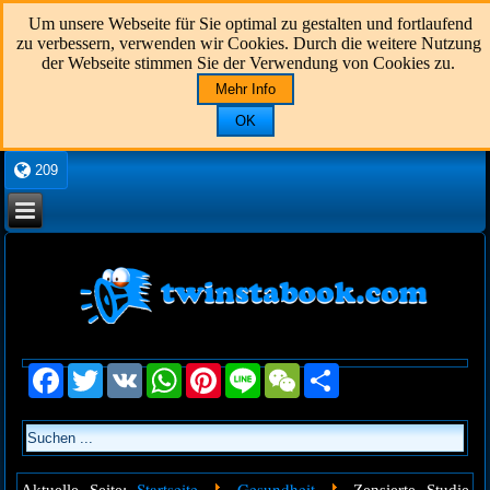
Um unsere Webseite für Sie optimal zu gestalten und fortlaufend
zu verbessern, verwenden wir Cookies. Durch die weitere Nutzung
der Webseite stimmen Sie der Verwendung von Cookies zu.
Mehr Info
OK
209
Facebook
Twitter
VK
WhatsApp
Pinterest
Line
WeChat
Share
Startseite
Gesundheit