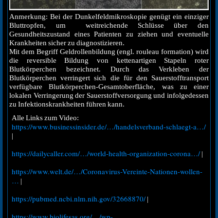
Anmerkung: Bei der Dunkelfeldmikroskopie genügt ein einziger
Bluttropfen, um weitreichende Schlüsse über den
Gesundheitszustand eines Patienten zu ziehen und eventuelle
Krankheiten sicher zu diagnostizieren.
Mit dem Begriff Geldrollenbildung (engl. rouleau formation) wird
die reversible Bildung von kettenartigen Stapeln roter
Blutkörperchen bezeichnet. Durch das Verkleben der
Blutkörperchen verringert sich die für den Sauerstofftransport
verfügbare Blutkörperchen-Gesamtoberfläche, was zu einer
lokalen Verringerung der Sauerstoffversorgung und infolgedessen
zu Infektionskrankheiten führen kann.
Alle Links zum Video:
https://www.businessinsider.de/…/handelsverband-schlaegt-a…/
|
https://dailycaller.com/…/world-health-organization-corona…/
|
https://www.welt.de/…/Coronavirus-Vereinte-Nationen-wollen-
…
|
https://pubmed.ncbi.nlm.nih.gov/32668870/
|
https://www.biolifesas.org/…/wp-