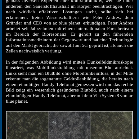
gemäss diversen Experten eher kontraproduktiv, weil sie unter
anderem den Sauerstoffhaushalt im Körper beeinträchtigen. Wer
nach wirklich effektiven Lösungen sucht, sollte sich bei
erfahrenen, freien Wissenschaftlern wie Peter Andres, dem
Gründer und CEO von ac blue planet, erkundigen. Peter Andres
arbeitet seit Jahrzehnten mit einem internationalen Forscherteam
im Bereich der Bioresonanz. Er gehört zu den führenden
Informationsmedizinern der Gegenwart und hat eine Technologie
auf den Markt gebracht, die sowohl auf 5G geprüft ist, als auch die
Zellen nachweislich verjüngt.
In der folgenden Abbildung wird mittels Dunkelfeldmikroskopie
illustriert, was Mobilfunkstrahlung mit unserem Blut anrichtet.
Links sieht man ein Blutbild ohne Mobilfunkeinfluss, in der Mitte
erkennt man die sogenannte Geldrollenbildung, die bereits nach
einem einmütigen Handy-Telefonat gemessen wird und das rechte
Bild zeigt ein wesentlich gesünderes Blutbild, auch nach einem
einminütigen Handy-Telefonat, aber mit dem Vita System 8 von ac
blue planet.