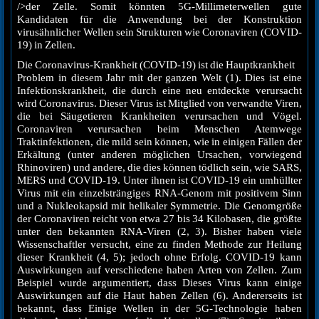
/>der Zelle. Somit könnten 5G-Millimeterwellen gute
Kandidaten für die Anwendung bei der Konstruktion
virusähnlicher Wellen sein Strukturen wie Coronaviren (COVID-
19) in Zellen.
Die Coronavirus-Krankheit (COVID-19) ist die Hauptkrankheit
Problem in diesem Jahr mit der ganzen Welt (1). Dies ist eine
Infektionskrankheit, die durch eine neu entdeckte verursacht
wird Coronavirus. Dieser Virus ist Mitglied von verwandte Viren,
die bei Säugetieren Krankheiten verursachen und Vögel.
Coronaviren verursachen beim Menschen Atemwege
Traktinfektionen, die mild sein können, wie in einigen Fällen der
Erkältung (unter anderen möglichen Ursachen, vorwiegend
Rhinoviren) und andere, die dies können tödlich sein, wie SARS,
MERS und COVID-19. Unter ihnen ist COVID-19 ein umhüllter
Virus mit ein einzelsträngiges RNA-Genom mit positivem Sinn
und a Nukleokapsid mit helikaler Symmetrie. Die Genomgröße
der Coronaviren reicht von etwa 27 bis 34 Kilobasen, die größte
unter den bekannten RNA-Viren (2, 3). Bisher haben viele
Wissenschaftler versucht, eine zu finden Methode zur Heilung
dieser Krankheit (4, 5); jedoch ohne Erfolg. COVID-19 kann
Auswirkungen auf verschiedene haben Arten von Zellen. Zum
Beispiel wurde argumentiert, dass Dieses Virus kann einige
Auswirkungen auf die Haut haben Zellen (6). Andererseits ist
bekannt, dass Einige Wellen in der 5G-Technologie haben