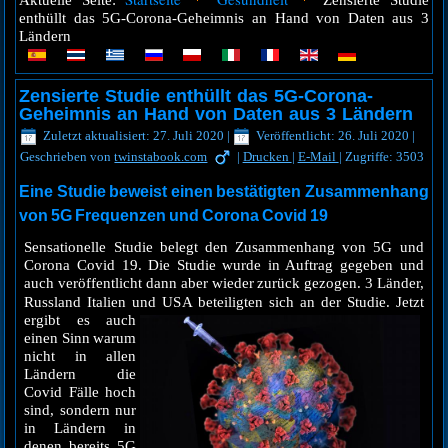
Aktuelle Seite:
Zensierte Studie
enthüllt das 5G-Corona-Geheimnis an Hand von Daten aus 3
Ländern
Zensierte Studie enthüllt das 5G-Corona-
Geheimnis an Hand von Daten aus 3 Ländern
Zuletzt aktualisiert: 27. Juli 2020
|
Veröffentlicht: 26. Juli 2020
|
Geschrieben von
twinstabook.com
|
Drucken
|
E-Mail
|
Zugriffe: 3503
Eine Studie beweist einen bestätigten Zusammenhang
von 5G Frequenzen und Corona Covid 19
Sensationelle Studie belegt den Zusammenhang von 5G und
Corona Covid 19. Die Studie wurde in Auftrag gegeben und
auch veröffentlicht dann aber wieder zurück gezogen. 3 Länder,
Russland Italien und US
A beteiligten sich an der Studie. Jetzt
ergibt es auch
einen Sinn warum
nicht in allen
Ländern die
Covid Fälle hoch
sind, sondern nur
in Ländern in
denen bereits 5G