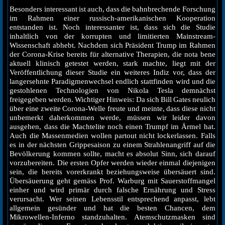
Besonders interessant ist auch, dass die bahnbrechende Forschung
im Rahmen einer russisch-amerikanischen Kooperation
entstanden ist. Noch interessanter ist, dass sich die Studie
inhaltlich von der korrupten und limitierten Mainstream-
Wissenschaft abhebt. Nachdem sich Präsident Trump im Rahmen
der Corona-Krise bereits für alternative Therapien, die nota bene
aktuell klinisch getestet werden, stark machte, liegt mit der
Veröffentlichung dieser Studie ein weiteres Indiz vor, dass der
langersehnte Paradigmenwechsel endlich stattfinden wird und die
gestohlenen Technologien von Nikola Tesla demnächst
freigegeben werden. Wichtiger Hinweis: Da sich Bill Gates neulich
über eine zweite Corona-Welle freute und meinte, dass diese nicht
unbemerkt daherkommen werde, müssen wir leider davon
ausgehen, dass die Machtelite noch einen Trumpf im Ärmel hat.
Auch die Massenmedien wollen partout nicht lockerlassen. Falls
es in der nächsten Grippesaison zu einem Strahlenangriff auf die
Bevölkerung kommen sollte, macht es absolut Sinn, sich darauf
vorzubereiten. Die ersten Opfer werden wieder einmal diejenigen
sein, die bereits vorerkrankt beziehungsweise übersäuert sind.
Übersäuerung geht gemäss Prof. Warburg mit Sauerstoffmangel
einher und wird primär durch falsche Ernährung und Stress
verursacht. Wer seinen Lebensstil entsprechend anpasst, lebt
allgemein gesünder und hat die besten Chancen, dem
Mikrowellen-Inferno standzuhalten. Atemschutzmasken sind