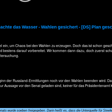
achte das Wasser - Wahlen gesichert - [DS] Plan gesc
l ein, um Chaos bei den Wahlen zu erzeugen. Doch das ist schon gesche
nd bestens darauf vorbereitet. Wir kommen dann dazu, doch zuerst scha
ntersuchung.
inn der Russland-Ermittlungen noch vor den Wahlen beenden wird. Da
ur Aussage vor den Senat geladen sind, keiner für das Präsidentenamt k
s wurde soeben freigegeben. Darin heißt es, dass die Unterquelle für Steele