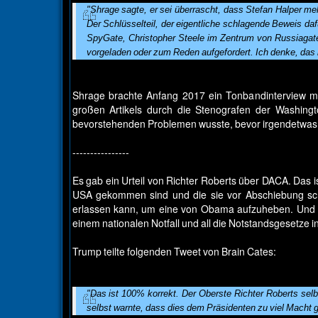
"Shrage sagte, er sei überrascht, dass Stefan Halper meh
Der Schlüsselteil, der eigentliche schlagende Beweis dafü
SpyGate, Christopher Steele im Zentrum von Russiagate,
vorgeladen oder zum Reden aufgefordert. Ich denke, das
Shrage brachte Anfang 2017 ein Tonbandinterview mit
großen Artikels durch die Stenografen der Washing
bevorstehenden Problemen wusste, bevor irgendetwas d
----------------
Es gab ein Urteil von Richter Roberts über DACA. Das is
USA gekommen sind und die sie vor Abschiebung sch
erlassen kann, um eine von Obama aufzuheben. Und al
einem nationalen Notfall und all die Notstandsgesetze in
Trump teilte folgenden Tweet von Brain Cates:
"Das ist 100% korrekt. Der Oberste Richter Roberts selb
selbst warnte, dass dies dem Präsidenten zu viel Macht 