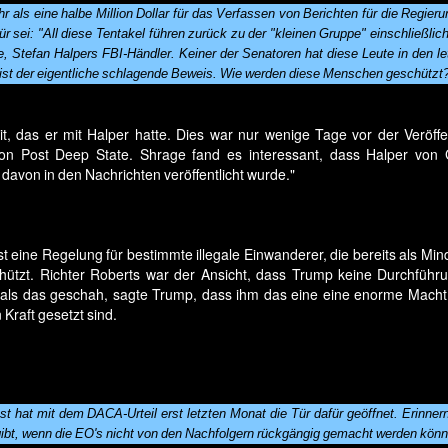
r als eine halbe Million Dollar für das Verfassen von Berichten für die Regieru
r sei: "All diese Tentakel führen zurück zu der "kleinen Gruppe" einschließlich
 Stefan Halpers FBI-Händler. Keiner der Senatoren hat diese Leute in den le
 ist der eigentliche schlagende Beweis. Wie werden diese Menschen geschützt
, das er mit Halper hatte. Dies war nur wenige Tage vor der Veröffe
ton Post Deep State. Shrage fand es interessant, dass Halper von 
avon in den Nachrichten veröffentlicht wurde."
t eine Regelung für bestimmte illegale Einwanderer, die bereits als Mind
ützt. Richter Roberts war der Ansicht, dass Trump keine Durchführ
s das geschah, sagte Trump, dass ihm das eine eine enorme Macht gi
 Kraft gesetzt sind.
st hat mit dem DACA-Urteil erst letzten Monat die Tür dafür geöffnet. Erinner
gibt, wenn die EO's nicht von den Nachfolgern rückgängig gemacht werden könn