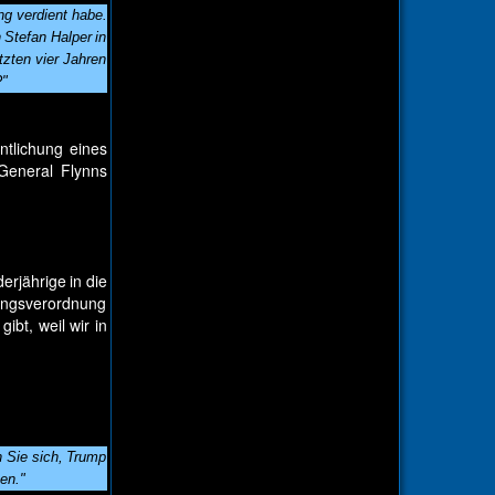
ng verdient habe.
 Stefan Halper in
tzten vier Jahren
?"
ntlichung eines
General Flynns
erjährige in die
ungsverordnung
bt, weil wir in
n Sie sich, Trump
en."