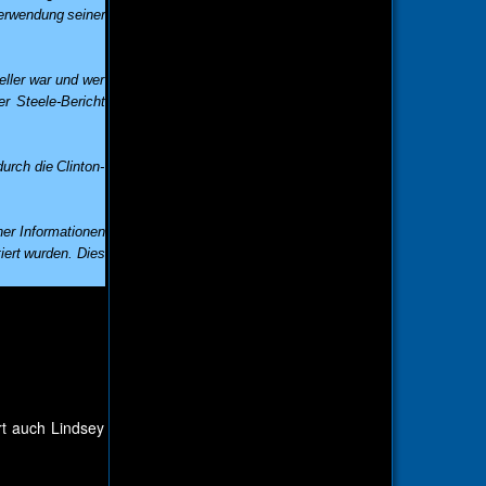
Verwendung seiner
eller war und wer
r Steele-Bericht
urch die Clinton-
her Informationen
iert wurden. Dies
t auch Lindsey