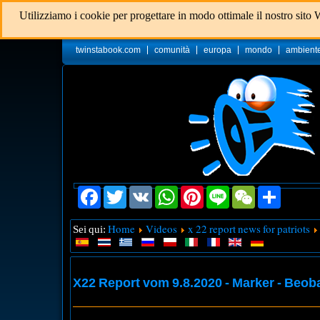
Utilizziamo i cookie per progettare in modo ottimale il nostro sito 
twinstabook.com
comunità
europa
mondo
ambient
Facebook
Twitter
VK
WhatsApp
Pinterest
Line
WeChat
Share
Home
Videos
x 22 report news for patriots
Sei qui:
X22 Report vom 9.8.2020 - Marker - Beob