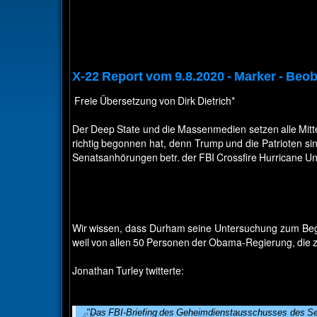
X-22 Report vom 9.8.2020 - Marker - Beob
Freie Übersetzung von Dirk Dietrich*
Der Deep State und die Massenmedien setzen alle Mitte
richtig begonnen hat, denn Trump und die Patrioten si
Senatsanhörungen betr. der FBI Crossfire Hurricane U
Wir wissen, dass Durham seine Untersuchung zum Beg
weil von allen 50 Personen der Obama-Regierung, die z
Jonathan Turley twitterte:
"Das FBI-Briefing des Geheimdienstausschusses des Senat