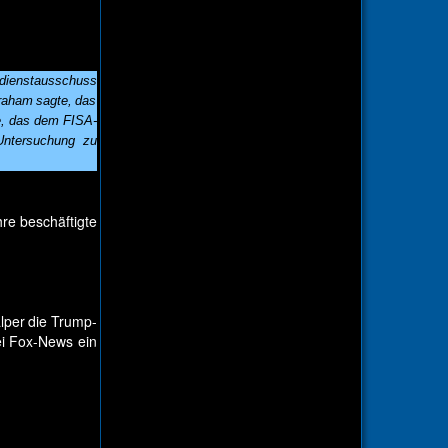
mdienstausschuss
raham sagte, das
e, das dem FISA-
Untersuchung zu
re beschäftigte
lper die Trump-
ei Fox-News ein