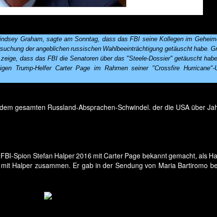
Lindsey Graham, sagte am Sonntag, dass das FBI seine Kollegen im Gehei
ersuchung der angeblichen russischen Wahlbeeinträchtigung getäuscht habe. G
 zeige, dass das FBI die Senatoren über das "Steele-Dossier" getäuscht hab
igen Trump-Helfer Carter Page im Rahmen seiner "Crossfire Hurricane"-
zu dem gesamten Russland-Absprachen-Schwindel. der die USA über Jah
FBI-Spion Stefan Halper 2016 mit Carter Page bekannt gemacht, als Ha
g mit Halper zusammen. Er gab in der Sendung von Maria Bartiromo b