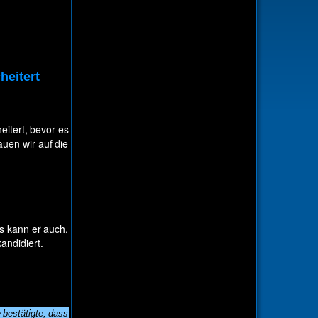
heitert
itert, bevor es
uen wir auf die
s kann er auch,
andidiert.
 bestätigte, dass