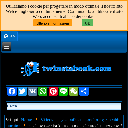
Utilizziamo i cookie per progettare in modo ottimale il nostro sito
Web e migliorarlo continuamente. Continuando a utilizzare il sito
Web, acconsenti all'uso dei cookie.
Ulteriori informazioni
OK
209
Facebook
Twitter
VK
WhatsApp
Pinterest
Line
WeChat
Share
Home
Videos
gesundheit - ernährung / health -
Sei qui:
nutrition
nestle wasser ist kein ein menschenrecht interview 2