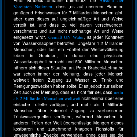
Peter Brabeck-Letmathe unterstützt die
Ansicht der
Vereinten Nationen
, dass „es auf unserem Planeten
genügend Frischwasser für 7 Milliarden Menschen gibt,
aber dass dieses auf ungleichmäßige Art und Weise
verteilt ist, und dass zu viel davon verschwendet,
verschmutzt und auf nicht nachhaltige Art und Weise
eingesetzt wird“.
Gemäß UN Water
, ist jeder Kontinent
von Wasserknappheit betroffen. Ungefähr 1,2 Milliarden
Menschen, oder fast ein Fünftel der Weltbevölkerung
leben in Gebieten, in denen eine physische
Wasserknappheit herrscht und 500 Millionen Menschen
nähern sich dieser Situation an. Peter Brabeck-Letmathe
war schon immer der Meinung, dass jeder Mensch
weltweit freien Zugang zu Wasser zu Trink- und
Reinigungszwecken haben sollte. Er ist jedoch zur selben
Zeit auch der Meinung, dass es nicht fair sei, dass
mehr
als 2 Milliarden Menschen weltweit
nicht einmal über eine
einfache Toilette verfügen, und mehr als 1 Milliarde
Menschen über keinerlei Zugang zu verbesserten
Trinkwasserquellen verfügen, während Menschen in
anderen Teilen der Welt überschüssige Mengen dieses
kostbaren und zunehmend knappen Rohstoffs für
unwesentliche Zwecke verwenden, ohne dass sie die