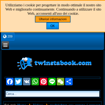
Utilizziamo i cookie per progettare in modo ottimale il nostro sito
Web e migliorarlo continuamente. Continuando a utilizzare il sito
Web, acconsenti all'uso dei cookie.
Ulteriori informazioni
OK
209
Facebook
Twitter
VK
WhatsApp
Pinterest
Line
WeChat
Share
Home
Videos
nachrichten aus europa / euroean