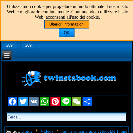
Utilizziamo i cookie per progettare in modo ottimale il nostro sito
Web e migliorarlo continuamente. Continuando a utilizzare il sito
Web, acconsenti all'uso dei cookie.
Ulteriori informazioni
OK
209
209
Facebook
Twitter
VK
WhatsApp
Pinterest
Line
WeChat
Share
Home
Videos
movie cinema und geblockte Filme
Sei qui: