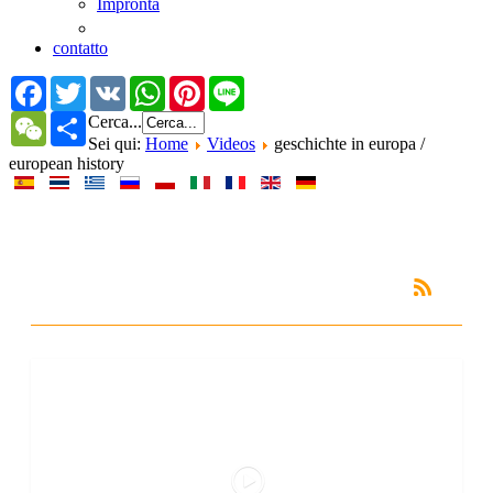
Impronta
contatto
Facebook
Twitter
VK
WhatsApp
Pinterest
Line
Cerca...
WeChat
Share
Sei qui:
Home
Videos
geschichte in europa /
european history
geschichte in europa
/ european history