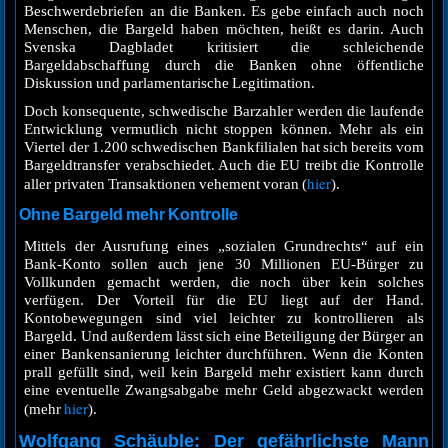
Beschwerdebriefen an die Banken. Es gebe einfach auch noch
Menschen, die Bargeld haben möchten, heißt es darin. Auch
Svenska Dagbladet kritisiert die schleichende
Bargeldabschaffung durch die Banken ohne öffentliche
Diskussion und parlamentarische Legitimation.
Doch konsequente, schwedische Barzahler werden die laufende
Entwicklung vermutlich nicht stoppen können. Mehr als ein
Viertel der 1.200 schwedischen Bankfilialen hat sich bereits vom
Bargeldtransfer verabschiedet. Auch die EU treibt die Kontrolle
hier
aller privaten Transaktionen vehement voran (
).
Ohne Bargeld mehr Kontrolle
Mittels der Ausrufung eines „sozialen Grundrechts“ auf ein
Bank-Konto sollen auch jene 30 Millionen EU-Bürger zu
Vollkunden gemacht werden, die noch über kein solches
verfügen. Der Vorteil für die EU liegt auf der Hand.
Kontobewegungen sind viel leichter zu kontrollieren als
Bargeld. Und außerdem lässt sich eine Beteiligung der Bürger an
einer Bankensanierung leichter durchführen. Wenn die Konten
prall gefüllt sind, weil kein Bargeld mehr existiert kann durch
eine eventuelle Zwangsabgabe mehr Geld abgezwackt werden
hier
(mehr
).
Wolfgang Schäuble: Der gefährlichste Mann