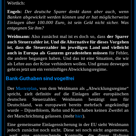
Wörtlich:
Engels:
Der deutsche Sparer denkt dann aber auch, wenn
Banken abgewickelt werden können und er hat möglicherweise
Einlagen über 100.000 Euro, ist sein Geld nicht sicher. Was
entgegnen Sie ihm?
Weidmann:
Also zunächst mal ist es doch so, dass
der Sparer
auch Steuerzahler ist. Und die Alternative für dieses Vorgehen
ist, dass die Steuerzahler im jeweiligen Land und vielleicht
auch in Europa als Ganzem geradestehen müssen
für Fehler,
die andere begangen haben. Und das ist eine Situation, die wir
als Lehre aus der Krise verhindern wollen. Und genau deswegen
geht es jetzt um ein vernünftiges Abwicklungsregime.
Bank-Guthaben sind vogelfrei
Masterplan
Der
, von dem Weidmann als „Abwicklungsregime“
spricht, zielt definitiv auf die Einlagen aller europäischen
deutschen Steuerzahler. Weidmann bestätigt nun für
Deutschland, was europaweit bereits mehrfach angekündigt
wurde – Dijsselbloem, Rehn und Knot haben keinen Zweifel an
hier
der Marschrichtung gelassen. (mehr
).
Eine gemeinsame Einlagensicherung in der EU sieht Weidmann
jedoch zunächst noch nicht. Diese sei noch nicht angemessen,
„weil eine entsprechende Kontrolle, die dieser Haftung