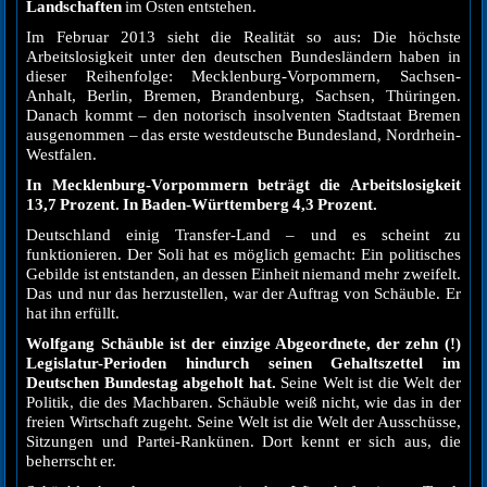
Landschaften
im Osten entstehen.
Im Februar 2013 sieht die Realität so aus: Die höchste
Arbeitslosigkeit unter den deutschen Bundesländern haben in
dieser Reihenfolge: Mecklenburg-Vorpommern, Sachsen-
Anhalt, Berlin, Bremen, Brandenburg, Sachsen, Thüringen.
Danach kommt – den notorisch insolventen Stadtstaat Bremen
ausgenommen – das erste westdeutsche Bundesland, Nordrhein-
Westfalen.
In Mecklenburg-Vorpommern beträgt die Arbeitslosigkeit
13,7 Prozent. In Baden-Württemberg 4,3 Prozent.
Deutschland einig Transfer-Land – und es scheint zu
funktionieren. Der Soli hat es möglich gemacht: Ein politisches
Gebilde ist entstanden, an dessen Einheit niemand mehr zweifelt.
Das und nur das herzustellen, war der Auftrag von Schäuble. Er
hat ihn erfüllt.
Wolfgang Schäuble ist der einzige Abgeordnete, der zehn (!)
Legislatur-Perioden hindurch seinen Gehaltszettel im
Deutschen Bundestag abgeholt hat.
Seine Welt ist die Welt der
Politik, die des Machbaren. Schäuble weiß nicht, wie das in der
freien Wirtschaft zugeht. Seine Welt ist die Welt der Ausschüsse,
Sitzungen und Partei-Rankünen. Dort kennt er sich aus, die
beherrscht er.