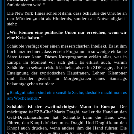
funktionieren wird.“
Die New York Times schreibt dann, dass Schäuble die Unruhe an
den Märkten „nicht als Hindernis, sondern als Notwendigkeit“
sieht:
„Wir können eine politische Union nur erreichen, wenn wir
eine Krise haben.“
Schäuble verfügt über einen messerscharfen Intellekt. Es ist ihm
hoch anzurechnen, dass er sein Programm in so wenige einfache
Sätze fassen kann. Dieses Kurzprogramm erklärt alles, was in
Europa im Moment vor sich geht. Es erklärt auch, warum
Schäuble so seltsam eiskalt lächelte, als er im ZDF sagte, als die
Enteignung der zypriotischen Hausfrauen, Lehrer, Klempner
und Tischler gezielt im Morgengrauen eines Samstags
bekanntgegeben wurden:
Bankguthaben sind eine sensible Sache, deshalb macht man es
„
am Wochenende.
“
Schäuble ist der zweitmächtigste Mann in Europa
. Der
mächtigste ist EZB-Chef Mario Draghi, weil er die Hand an den
Geld-Druckmaschinen hat. Schäuble kann die Hand zwar
führen, den Knopf drücken muss Draghi. Und Draghi kann den
Knopf auch drücken, wenn andere ihm die Hand führen: Die
Schulden-Kaiser der politischen Klasse Italiens, Spaniens, vor