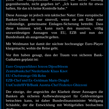
gegenübersteht, nicht gegeben ist“. „Ich kann nicht für etwas
haften, für das ich keine Kontrolle habe.“
Diese Aussage ist jedoch rein taktischer Natur: Eine europäische
Banken-Union ist nur sinnvoll, wenn sie am Ende eine
vollständige, gemeinsame Einlagen-Sicherung betreibt. Dass
diese kommen wird, kann nach den massiven, völlig
unzweideutigen Aussagen von EU, EZB und nun der
Bundesbank als ausgemacht gelten.
Mit Weidmann hat damit der nächste hochrangige Euro-Player
klargemacht, wohin die Reise geht.
Vor ihm haben gesagt, dass der Traum von sicheren Bank-
Guthaben geplatzt ist:
Euro-Gruppenführer Jereon Dijsselbloem
Zentralbankchef Niederlande Klaas Knot
EU-Chefstratege Olli Rehn
EZB-Chef und Ex-Goldman Mario Draghi
UniCredit/HVB/Bank Austria-Chef Federico Ghizzoni
Der einzige, der angesichts der Klarheit dieser Aussagen die
Banken als sicheren Aufbewahrungsort für Geldvermögen
betrachten kann, ist daher Bundesfinanzminister Wolfgang
Schäuble, der die Entwicklung mit Wohlgefallen beobachten