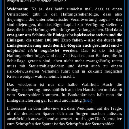
Notfall auch Pleite gehen lassen?
Weidmann:
Na ja, das heißt zunächst mal, dass es einen
Unterschied gibt in der Haftungsreihenfolge, dass also
diejenigen, die unternehmerische Verantwortung tragen – das
sind diejenigen, die das Eigenkapital zur Verfügung stellen -,
dass die in der Haftungsreihenfolge am Anfang stehen.
Und dass
erst ganz am Schluss die Einleger beispielsweise stehen und die
Einlagen, die unter 100.000 Euro fallen – also die durch die
Einlagensicherung nach den EU-Regeln auch geschützt sind –
möglichs
t
nicht angetastet
werden.
Das ist die richtige
Haftungsreihenfolge. Und das Ziel ist, dass man Banken, die in
Schieflage geraten sind, eben nicht mehr zwangsläufig retten
muss mit Steuerzahlergeldern und damit auch zu einem
risikobewussteren Verhalten führt und in Zukunft möglichst
Krisen weniger wahrscheinlich macht.
Das wiederum ist nur die halbe Wahrheit: Auch die
Einlagensicherung muss natürlich aus den Haushalten und damit
vom Steuerzahler kommen. In Bankenkreisen hält man die
hier
Einlagensicherung gar für null und nichtig (
).
Interessant an dem Interview ist, dass Weidmann auf die Frage,
ob die deutschen Sparer sich nun Sorgen machen müssen,
ausdrücklich ausweichend antwortet – und sagte: Die Alternative
zum Schröpfen der Sparer ist das Schröpfen der Steuerzahler.