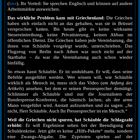
hier
(
). Ihr Vorteil: Sie sprechen Englisch und können auf andere
Arbeitsmärkte ausweichen.
Das wirkliche Problem kam mit Griechenland:
Die Griechen
haben sich einfach nicht an das gehalten, was sie in Brüssel
versprochen hatten. Bis heute gibt es keine wirksame
Steuereintreibung, keine Privatisierung, keinen Abbau im
öffentlichen Dienst. Die Griechen haben jede Vereinbarung, die
ihnen von Schäuble vorgelegt wurde, unterschrieben. Das
Flugzeug von Berlin nach Athen war noch nicht auf der
Startbahn – da war die Vereinbarung auch schon wieder
hinfällig.
So etwas hasst Schäuble. Er ist unduldsam. Er will, dass seine
Befehle ausgeführt werden. Wer wissen will, wie Schäuble
wirklich als Mensch ist, muss sich das Video (
am Anfang des
Artikels
) ansehen, bei dem er seinen Pressesprecher demütigt.
Schlimmer als Schäuble sind nur die Journalisten der
Bundespresse-Konferenz, die hämisch lachen, als der arme
Mann vorgeführt wird. Anstatt aufzustehen und zu sagen: „So
nicht, Herr Schäuble. Auch Ihr Pressesprecher ist ein Mensch.“
Weil die Griechen nicht spuren, hat Schäuble die Schlagzahl
erhöht:
Er will Ergebnisse sehen bei der Beendigung der
Schuldenkrise. Jetzt gibt es keine „Hilfs-Pakete“ mehr, sondern
eine Zwangs-Abgabe. Die Zyprioten spielen auf der