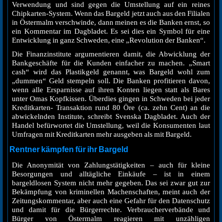
Verwendung und sind gegen die Umstellung auf ein reines
Chipkarten-System. Wenn das Bargeld jetzt auch aus den Filialen
in Östermalm verschwinde, dann meinen es die Banken ernst, so
ein Kommentar im Dagbladet. Es sei dies ein Symbol für eine
Entwicklung in ganz Schweden, eine „Revolution der Banken“.
Die Finanzinstitute argumentieren damit, die Abwicklung der
Bankgeschäfte für die Kunden einfacher zu machen. „Smart
cash“ wird das Plastikgeld genannt, was Bargeld wohl zum
„dummen“ Geld stempeln soll. Die Banken profitieren davon,
wenn alle Ersparnisse auf ihren Konten liegen statt als Bares
unter Omas Kopfkissen. Überdies gingen in Schweden bei jeder
Kreditkarten- Transaktion rund 80 Öre (ca. zehn Cent) an die
abwickelnden Institute, schreibt Svenska Dagbladet. Auch der
Handel befürwortet die Umstellung, weil die Konsumenten laut
Umfragen mit Kreditkarten mehr ausgeben als mit Bargeld.
Rentner kämpfen für ihr Bargeld
Die Anonymität von Zahlungstätigkeiten – auch für kleine
Besorgungen und alltägliche Einkäufe – ist in einem
bargeldlosen System nicht mehr gegeben. Das sei zwar gut zur
Bekämpfung von kriminellen Machenschaften, meint auch der
Zeitungskommentar, aber auch eine Gefahr für den Datenschutz
und damit für die Bürgerrechte. Verbraucherverbände und
Bürger von Östermalm reagieren mit unzähligen