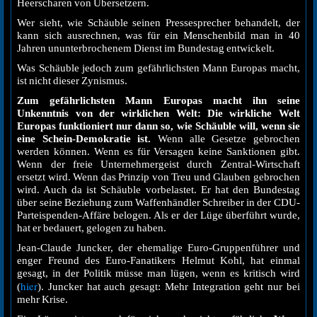
Heerscharen von Übersetzern.
Wer sieht, wie Schäuble seinen Pressesprecher behandelt, der
kann sich ausrechnen, was für ein Menschenbild man in 40
Jahren ununterbrochenem Dienst im Bundestag entwickelt.
Was Schäuble jedoch zum gefährlichsten Mann Europas macht,
ist nicht dieser Zynismus.
Zum gefährlichsten Mann Europas macht ihn seine
Unkenntnis von der wirklichen Welt: Die wirkliche Welt
Europas funktioniert nur dann so, wie Schäuble will, wenn sie
eine Schein-Demokratie ist.
Wenn alle Gesetze gebrochen
werden können. Wenn es für Versagen keine Sanktionen gibt.
Wenn der freie Unternehmergeist durch Zentral-Wirtschaft
ersetzt wird. Wenn das Prinzip von Treu und Glauben gebrochen
wird. Auch da ist Schäuble vorbelastet. Er hat den Bundestag
über seine Beziehung zum Waffenhändler Schreiber in der CDU-
Parteispenden-Affäre belogen. Als er der Lüge überführt wurde,
hat er bedauert, gelogen zu haben.
Jean-Claude Juncker, der ehemalige Euro-Gruppenführer und
enger Freund des Euro-Fanatikers Helmut Kohl, hat einmal
gesagt, in der Politik müsse man lügen, wenn es kritisch wird
hier
(
). Juncker hat auch gesagt: Mehr Integration geht nur bei
mehr Krise.