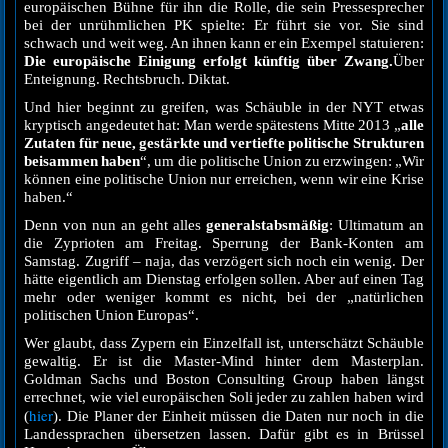
europäischen Bühne für ihn die Rolle, die sein Pressesprecher
bei der unrühmlichen PK spielte: Er führt sie vor. Sie sind
schwach und weit weg. An ihnen kann er ein Exempel statuieren:
Die europäische Einigung erfolgt künftig über Zwang.
Über
Enteignung. Rechtsbruch. Diktat.
Und hier beginnt zu greifen, was Schäuble in der NYT etwas
kryptisch angedeutet hat: Man werde spätestens Mitte 2013 „
alle
Zutaten für neue, gestärkte und vertiefte politische Strukturen
beisammen haben
“, um die politische Union zu erzwingen: „Wir
können eine politische Union nur erreichen, wenn wir eine Krise
haben.“
Denn von nun an geht alles
generalstabsmäßig
: Ultimatum an
die Zyprioten am Freitag. Sperrung der Bank-Konten am
Samstag. Zugriff – naja, das verzögert sich noch ein wenig. Der
hätte eigentlich am Dienstag erfolgen sollen. Aber auf einen Tag
mehr oder weniger kommt es nicht, bei der „natürlichen
politischen Union Europas“.
Wer glaubt, dass Zypern ein Einzelfall ist, unterschätzt Schäuble
gewaltig. Er ist die Master-Mind hinter dem Masterplan.
Goldman Sachs und Boston Consulting Group haben längst
errechnet, wie viel europäischen Soli jeder zu zahlen haben wird
hier
(
). Die Planer der Einheit müssen die Daten nur noch in die
Landessprachen übersetzen lassen. Dafür gibt es in Brüssel