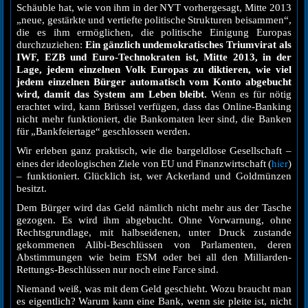
Schäuble hat, wie von ihm in der NYT vorhergesagt, Mitte 2013
„neue, gestärkte und vertiefte politische Strukturen beisammen“,
die es ihm ermöglichen, die politische Einigung Europas
durchzuziehen:
Ein gänzlich undemokratisches Triumvirat als
IWF, EZB und Euro-Technokraten ist, Mitte 2013, in der
Lage, jedem einzelnen Volk Europas zu diktieren, wie viel
jedem einzelnen Bürger automatisch vom Konto abgebucht
wird, damit das System am Leben bleibt.
Wenn es für nötig
erachtet wird, kann Brüssel verfügen, dass das Online-Banking
nicht mehr funktioniert, die Bankomaten leer sind, die Banken
für „Bankfeiertage“ geschlossen werden.
Wir erleben ganz praktisch, wie die bargeldlose Gesellschaft –
hier
eines der ideologischen Ziele von EU und Finanzwirtschaft (
)
– funktioniert. Glücklich ist, wer Ackerland und Goldmünzen
besitzt.
Dem Bürger wird das Geld nämlich nicht mehr aus der Tasche
gezogen. Es wird ihm abgebucht. Ohne Vorwarnung, ohne
Rechtsgrundlage, mit halbseidenen, unter Druck zustande
gekommenen Alibi-Beschlüssen von Parlamenten, deren
Abstimmungen wie beim ESM oder bei all den Milliarden-
Rettungs-Beschlüssen nur noch eine Farce sind.
Niemand weiß, was mit dem Geld geschieht. Wozu braucht man
es eigentlich? Warum kann eine Bank, wenn sie pleite ist, nicht