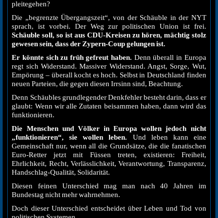
pleitegehen?
Die „begrenzte Übergangszeit“, von der Schäuble in der NYT
sprach, ist vorbei. Der Weg zur politischen Union ist frei.
Schäuble soll, so ist aus CDU-Kreisen zu hören, mächtig stolz
gewesen sein, dass der Zypern-Coup gelungen ist.
Er könnte sich zu früh gefreut haben.
Denn überall in Europa
regt sich Widerstand. Massiver Widerstand. Angst, Sorge, Wut,
Empörung – überall kocht es hoch. Selbst in Deutschland finden
neuen Parteien, die gegen diesen Irrsinn sind, Beachtung.
Denn Schäubles grundlegender Denkfehler besteht darin, dass er
glaubt: Wenn wir alle Zutaten beisammen haben, dann wird das
funktionieren.
Die Menschen und Völker in Europa wollen jedoch nicht
„funktionieren“, sie wollen leben.
Und leben kann eine
Gemeinschaft nur, wenn all die Grundsätze, die die fanatischen
Euro-Retter jetzt mit Füssen treten, existieren: Freiheit,
Ehrlichkeit, Recht, Verlässlichkeit, Verantwortung, Transparenz,
Handschlag-Qualität, Solidarität.
Diesen feinen Unterschied mag man nach 40 Jahren im
Bundestag nicht mehr wahrnehmen.
Doch dieser Unterschied entscheidet über Leben und Tod von
politischen Systemen.