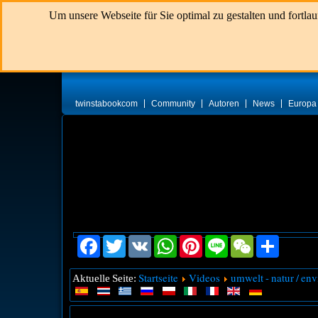
Um unsere Webseite für Sie optimal zu gestalten und fortl
twinstabookcom
Community
Autoren
News
Europa
Facebook
Twitter
VK
WhatsApp
Pinterest
Line
WeChat
Share
Startseite
Videos
umwelt - natur / env
Aktuelle Seite: