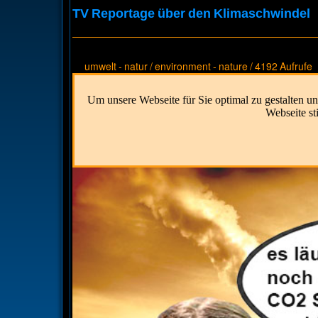
TV Reportage über den Klimaschwindel
umwelt - natur / environment - nature
/
4192 Aufrufe