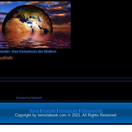
andel - Das Geheimnis der Wolken
Aufrufe
Powered by OrdaSoft!
Home
|
Kontakt
|
Impressum
|
Datenschutz
Copyright by twinstabook.com © 2021. All Rights Reserved.