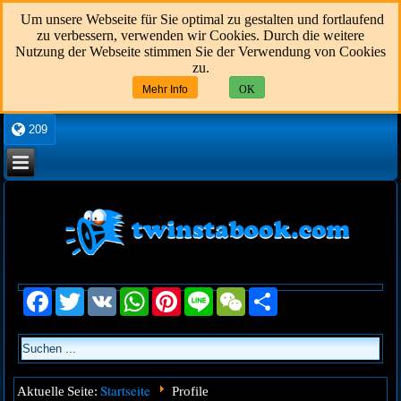
Um unsere Webseite für Sie optimal zu gestalten und fortlaufend
zu verbessern, verwenden wir Cookies. Durch die weitere
Nutzung der Webseite stimmen Sie der Verwendung von Cookies
zu.
Mehr Info
OK
209
Facebook
Twitter
VK
WhatsApp
Pinterest
Line
WeChat
Share
Startseite
Aktuelle Seite:
Profile