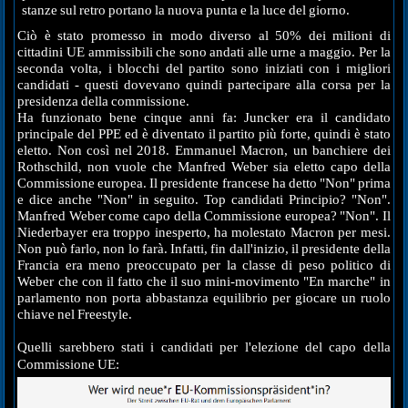
stanze sul retro portano la nuova punta e la luce del giorno.
Ciò è stato promesso in modo diverso al 50% dei milioni di
cittadini UE ammissibili che sono andati alle urne a maggio. Per la
seconda volta, i blocchi del partito sono iniziati con i migliori
candidati - questi dovevano quindi partecipare alla corsa per la
presidenza della commissione.
Ha funzionato bene cinque anni fa: Juncker era il candidato
principale del PPE ed è diventato il partito più forte, quindi è stato
eletto. Non così nel 2018. Emmanuel Macron, un banchiere dei
Rothschild, non vuole che Manfred Weber sia eletto capo della
Commissione europea. Il presidente francese ha detto "Non" prima
e dice anche "Non" in seguito. Top candidati Principio? "Non".
Manfred Weber come capo della Commissione europea? "Non". Il
Niederbayer era troppo inesperto, ha molestato Macron per mesi.
Non può farlo, non lo farà. Infatti, fin dall'inizio, il presidente della
Francia era meno preoccupato per la classe di peso politico di
Weber che con il fatto che il suo mini-movimento "En marche" in
parlamento non porta abbastanza equilibrio per giocare un ruolo
chiave nel Freestyle.
Quelli sarebbero stati i candidati per l'elezione del capo della
Commissione UE: