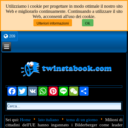
Utilizziamo i cookie per progettare in modo ottimale il nostro sito
Web e migliorarlo continuamente. Continuando a utilizzare il sito
Web, acconsenti all'uso dei cookie.
Ulteriori informazioni
OK
209
Facebook
Twitter
VK
WhatsApp
Pinterest
Line
WeChat
Share
Home
lato italiano
tema di un giorno
Sei qui:
Milioni di
cittadini dell'UE hanno ingannato i Bilderberger come leader