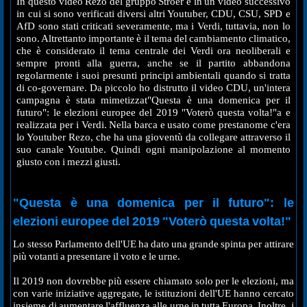
In questo video Rezo del gruppo Ströer e in un video successivo
in cui si sono verificati diversi altri Youtuber, CDU, CSU, SPD e
AfD sono stati criticati severamente, ma i Verdi, tuttavia, non lo
sono. Altrettanto importante è il tema del cambiamento climatico,
che è considerato il tema centrale dei Verdi ora neoliberali e
sempre pronti alla guerra, anche se il partito abbandona
regolarmente i suoi presunti principi ambientali quando si tratta
di co-governare. Da piccolo ho distrutto il video CDU, un'intera
campagna è stata mimetizzat"Questa è una domenica per il
futuro": le elezioni europee del 2019 "Voterò questa volta!"a e
realizzata per i Verdi. Nella barca e usato come prestanome c'era
lo Youtuber Rezo, che ha una gioventù da collegare attraverso il
suo canale Youtube. Quindi ogni manipolazione al momento
giusto con i mezzi giusti.
"Questa è una domenica per il futuro": le
elezioni europee del 2019 "Voterò questa volta!"
Lo stesso Parlamento dell'UE ha dato una grande spinta per attirare
più votanti a presentare il voto e le urne.
Il 2019 non dovrebbe più essere chiamato solo per le elezioni, ma
con varie iniziative aggregate, le istituzioni dell'UE hanno cercato
insieme di aumentare l'affluenza alle urne in tutta Europa. Inoltre, i