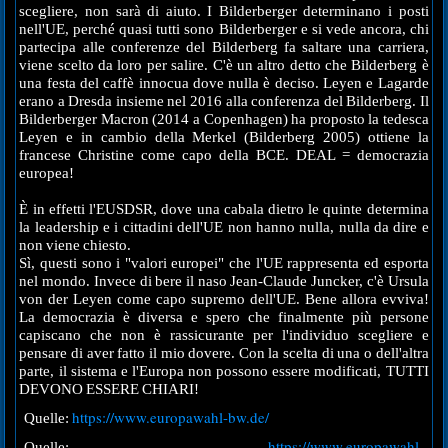
scegliere, non sarà di aiuto. I Bilderberger determinano i posti
nell'UE, perché quasi tutti sono Bilderberger e si vede ancora, chi
partecipa alle conferenze del Bilderberg fa saltare una carriera,
viene scelto da loro per salire. C'è un altro detto che Bilderberg è
una festa del caffè innocua dove nulla è deciso. Leyen e Lagarde
erano a Dresda insieme nel 2016 alla conferenza del Bilderberg. Il
Bilderberger Macron (2014 a Copenhagen) ha proposto la tedesca
Leyen e in cambio della Merkel (Bilderberg 2005) ottiene la
francese Christine come capo della BCE. DEAL = democrazia
europea!
È in effetti l'EUSDSR, dove una cabala dietro le quinte determina
la leadership e i cittadini dell'UE non hanno nulla, nulla da dire e
non viene chiesto.
Sì, questi sono i "valori europei" che l'UE rappresenta ed esporta
nel mondo. Invece di bere il naso Jean-Claude Juncker, c'è Ursula
von der Leyen come capo supremo dell'UE. Bene allora evviva!
La democrazia è diversa e spero che finalmente più persone
capiscano che non è rassicurante per l'individuo scegliere e
pensare di aver fatto il mio dovere. Con la scelta di una o dell'altra
parte, il sistema e l'Europa non possono essere modificati, TUTTI
DEVONO ESSERE CHIARI!
https://www.europawahl-bw.de/
Quelle:
https://www.europawahl-
Quelle: