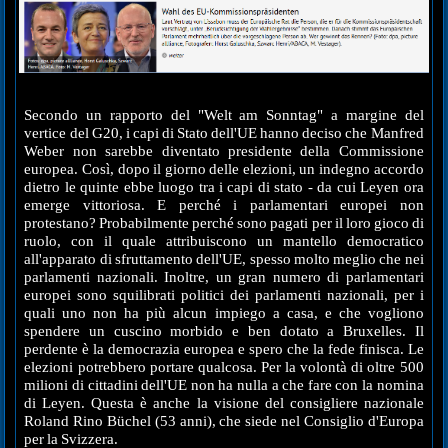
Secondo un rapporto del "Welt am Sonntag" a margine del
vertice del G20, i capi di Stato dell'UE hanno deciso che Manfred
Weber non sarebbe diventato presidente della Commissione
europea. Così, dopo il giorno delle elezioni, un indegno accordo
dietro le quinte ebbe luogo tra i capi di stato - da cui Leyen ora
emerge vittoriosa. E perché i parlamentari europei non
protestano? Probabilmente perché sono pagati per il loro gioco di
ruolo, con il quale attribuiscono un mantello democratico
all'apparato di sfruttamento dell'UE, spesso molto meglio che nei
parlamenti nazionali. Inoltre, un gran numero di parlamentari
europei sono squilibrati politici dei parlamenti nazionali, per i
quali uno non ha più alcun impiego a casa, e che vogliono
spendere un cuscino morbido e ben dotato a Bruxelles. Il
perdente è la democrazia europea e spero che la fede finisca. Le
elezioni potrebbero portare qualcosa. Per la volontà di oltre 500
milioni di cittadini dell'UE non ha nulla a che fare con la nomina
di Leyen. Questa è anche la visione del consigliere nazionale
Roland Rino Büchel (53 anni), che siede nel Consiglio d'Europa
per la Svizzera.