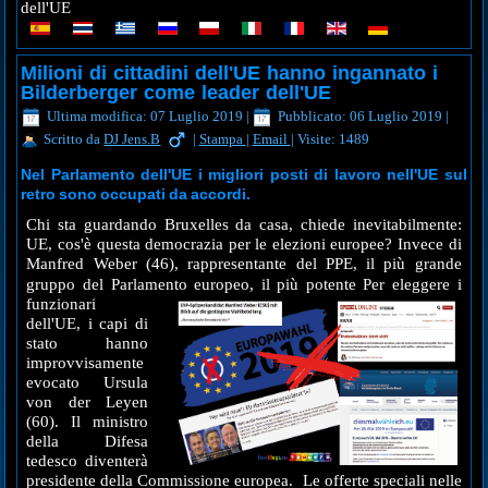
dell'UE
Milioni di cittadini dell'UE hanno ingannato i
Bilderberger come leader dell'UE
Ultima modifica: 07 Luglio 2019
|
Pubblicato: 06 Luglio 2019
|
Scritto da
DJ Jens.B
|
Stampa
|
Email
|
Visite: 1489
Nel Parlamento dell'UE i migliori posti di lavoro nell'UE sul
retro sono occupati da accordi.
Chi sta guardando Bruxelles da casa, chiede inevitabilmente:
UE, cos'è questa democrazia per le elezioni europee? Invece di
Manfred Weber (46), rappresentante del PPE, il più grande
gruppo del Parlamento europeo, il più
potente Per eleggere i
funzionari
dell'UE, i capi di
stato hanno
improvvisamente
evocato Ursula
von der Leyen
(60). Il ministro
della Difesa
tedesco diventerà
presidente della Commissione europea. Le offerte speciali nelle