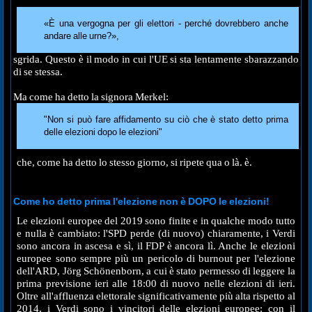
«È una vergogna per gli elettori - perché dovrebbero anche
andare alle urne?»,
sgrida. Questo è il modo in cui l'UE si sta lentamente sbarazzando
di se stessa.
Ma come ha detto la signora Merkel:
"Non si può fare affidamento su ciò che è stato detto prima
delle elezioni dopo le elezioni"
che, come ha detto lo stesso giorno, si ripete qua o là. è.
Come ho detto prima l'elezione non è DOPO le elezioni!
Le elezioni europee del 2019 sono finite e in qualche modo tutto
e nulla è cambiato: l'SPD perde (di nuovo) chiaramente, i Verdi
sono ancora in ascesa e sì, il FDP è ancora lì. Anche le elezioni
europee sono sempre più un pericolo di burnout per l'elezione
dell'ARD, Jörg Schönenborn, a cui è stato permesso di leggere la
prima previsione ieri alle 18:00 di nuovo nelle elezioni di ieri.
Oltre all'affluenza elettorale significativamente più alta rispetto al
2014, i Verdi sono i vincitori delle elezioni europee: con il