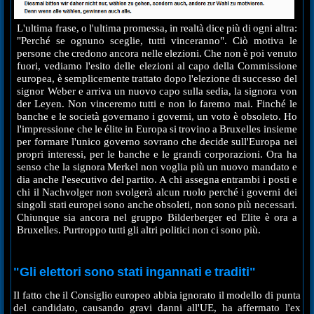
L'ultima frase, o l'ultima promessa, in realtà dice più di ogni altra:
"Perché se ognuno sceglie, tutti vinceranno". Ciò motiva le
persone che credono ancora nelle elezioni. Che non è poi venuto
fuori, vediamo l'esito delle elezioni al capo della Commissione
europea, è semplicemente trattato dopo l'elezione di successo del
signor Weber e arriva un nuovo capo sulla sedia, la signora von
der Leyen. Non vinceremo tutti e non lo faremo mai. Finché le
banche e le società governano i governi, un voto è obsoleto. Ho
l'impressione che le élite in Europa si trovino a Bruxelles insieme
per formare l'unico governo sovrano che decide sull'Europa nei
propri interessi, per le banche e le grandi corporazioni. Ora ha
senso che la signora Merkel non voglia più un nuovo mandato e
dia anche l'esecutivo del partito. A chi assegna entrambi i posti e
chi il Nachvolger non svolgerà alcun ruolo perché i governi dei
singoli stati europei sono anche obsoleti, non sono più necessari.
Chiunque sia ancora nel gruppo Bilderberger ed Elite è ora a
Bruxelles. Purtroppo tutti gli altri politici non ci sono più.
"Gli elettori sono stati ingannati e traditi"
Il fatto che il Consiglio europeo abbia ignorato il modello di punta
del candidato, causando gravi danni all'UE, ha affermato l'ex