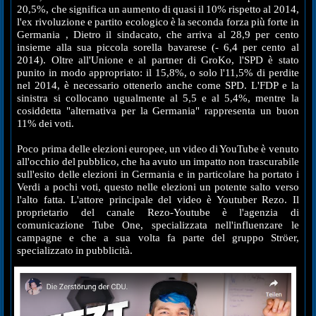
20,5%, che significa un aumento di quasi il 10% rispetto al 2014,
l'ex rivoluzione e partito ecologico è la seconda forza più forte in
Germania , Dietro il sindacato, che arriva al 28,9 per cento
insieme alla sua piccola sorella bavarese (- 6,4 per cento al
2014). Oltre all'Unione e al partner di GroKo, l'SPD è stato
punito in modo appropriato: il 15,8%, o solo l'11,5% di perdite
nel 2014, è necessario ottenerlo anche come SPD. L'FDP e la
sinistra si collocano ugualmente al 5,5 e al 5,4%, mentre la
cosiddetta "alternativa per la Germania" rappresenta un buon
11% dei voti.
Poco prima delle elezioni europee, un video di YouTube è venuto
all'occhio del pubblico, che ha avuto un impatto non trascurabile
sull'esito delle elezioni in Germania e in particolare ha portato i
Verdi a pochi voti, questo nelle elezioni un potente salto verso
l'alto fatta. L'attore principale del video è Youtuber Rezo. Il
proprietario del canale Rezo-Youtube è l'agenzia di
comunicazione Tube One, specializzata nell'influenzare le
campagne e che a sua volta fa parte del gruppo Ströer,
specializzato in pubblicità.