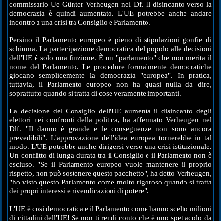
commissario Ue Günter Verheugen nel Df. Il disincanto verso la
democrazia è quindi aumentato. L'UE potrebbe anche andare
incontro a una crisi tra Consiglio e Parlamento.
Persino il Parlamento europeo è pieno di stipulazioni gonfie di
schiuma. La partecipazione democratica del popolo alle decisioni
dell'UE è solo una finzione. È un "parlamento" che non merita il
nome del Parlamento. Le procedure formalmente democratiche
giocano semplicemente la democrazia "europea". In pratica,
tuttavia, il Parlamento europeo non ha quasi nulla da dire,
soprattutto quando si tratta di cose veramente importanti.
La decisione del Consiglio dell'UE aumenta il disincanto degli
elettori nei confronti della politica, ha affermato Verheugen nel
Dlf. "Il danno è grande e le conseguenze non sono ancora
prevedibili". L'approvazione dell'idea europea tornerebbe in tal
modo. L'UE potrebbe anche dirigersi verso una crisi istituzionale.
Un conflitto di lunga durata tra il Consiglio e il Parlamento non è
escluso. "Se il Parlamento europeo vuole mantenere il proprio
rispetto, non può sostenere questo pacchetto", ha detto Verheugen,
"ho visto questo Parlamento come molto rigoroso quando si tratta
dei propri interessi e rivendicazioni di potere".
L'UE è così democratica e il Parlamento come hanno scelto milioni
di cittadini dell'UE! Se non ti rendi conto che è uno spettacolo da