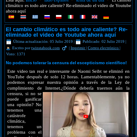
Está aquí:
El cambio
climático es todo aire caliente? Re-eliminado el video de Youtube
ahora aquí
El cambio climático es todo aire caliente? Re-
eliminado el video de Youtube ahora aquí
Última actualización: 05 Julio 2019
|
Publicado: 02 Julio 2019
|
Escrito por
twinstabook.com
|
Imprimir
|
Correo electrónico
|
Visto: 1371
No podemos tolerar la censura del escepticismo científico!
Este video tan real e interesante de Naomi Seibt se eliminó en
YouTube después de solo 12 horas. Lamentablemente, ya no
podemos expresar nuestra opinión a través de la Ley de
cumplimiento de Internet.
¿Dónde debería traernos aún la
censura, si no se
puede gasificar
una opinión? No
tenemos una
catástrofe
climática,
tenemos un
problema con el