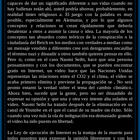
capaces de dar un significado diferente a sus vidas cuando no
hay ballenas están ahí, usted podría ahorrar, probablemente, en
realidad tintes religiosos a. El juego con la palabra es muy
posible, especialmente en Alemania, y por lo que algunos
conceptos y relaciones se crean rápidamente que debería
desalentar a otros a asumir la causa o idea. La mayoría de los
conceptos tan absurdos como teóricos de la conspiración o la
ciudadanía del Reich en los medios con verdades a medias como
un mensaje vendido a diferentes cree son denigrantes encasillar
el término nazi y disuadir a otros también quieren pensar en ello.
Pero si, como en el caso Naomi Seibt, hace que una persona
pensamientos y con los documentos, que se pueden encontrar
gratis en Internet, un video hace que las Naciones Unidas
representan las relaciones entre el CO2 y el clima, el vídeo se
acaba primero elimina y previene la propagación se , No será
pronto entarnt la verdad sobre el tema del cambio climático.
Ahora bien, sucede que la gente, pero no ser disuadido de
expresar su opinión y que una y otra vez intente alta zuladen el
video. Naomi Seibt ha tratado después de la eliminación en su
canal de Youtube en el que el canal de su madre sin éxito. Sólo
cuando una vez más la ola de indignación era demasiado grande,
el video ha sido puesto en libertad.
La Ley de ejecución de Internet es la trampa de la muerte para
todos nosotros para expresar la opinión libremente y con los