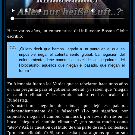
Hace varios años, un comentarista del influyente Boston Globe
escribió:
„Quiero decir que hemos llegado a un punto en el que es
imposible negar el calentamiento global. La negación del
calentamiento debe ponerse al nivel de los negadores del
Holocausto, aquellos que niegan el pasado, que niegan el
futuro.“
En Alemania fueron los Verdes que se rebelaron hace unos años
en una pregunta para el gobierno federal, ya saben que "niegan
el cambio climático" les permite hablar en los locales del
Bundestag.
¿Es usted un "negador del clima", que dejó esa palabra,
independientemente de la falsedad? (Lo que significa, por
supuesto: niegan el cambio climático), por favor derrite en la
boca. "niegan el cambio climático", ¿no suena mucho como
"ateo"? Así, la cuestión del título de una parte de sería contestada
"protector climático": Sí, se necesita para algunos que no son