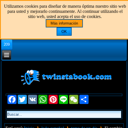
Utilizamos cookies para diseñar de manera óptima nuestro sitio web
para usted y mejorarlo continuamente. Al continuar utilizando el
sitio web, usted acepta el uso de cookies.
Más información
OK
209
Facebook
Twitter
VK
WhatsApp
Pinterest
Line
WeChat
Share
Inicio
lado español
tema de un día